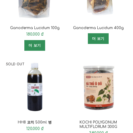
Ganoderma Lucidum 100g
Ganoderma Lucidum 400g
180.000
₫
더 보기
더 보기
SOLD OUT
HH8 코치 500ml 병
KOCHI POLYGONUM
MULTIFLORUM 300G
120.000
₫