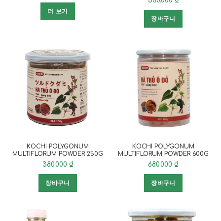
380.000
₫
더 보기
장바구니
KOCHI POLYGONUM
KOCHI POLYGONUM
MULTIFLORUM POWDER 250G
MULTIFLORUM POWDER 600G
380.000
₫
680.000
₫
장바구니
장바구니