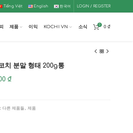
Tiếng Việt
English
한국어
LOGIN / REGISTER
0
피
제품
이익
KOCHI VN
소식
0
₫
코치 분말 형태 200g통
000
₫
:
다른 제품들
,
제품