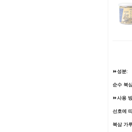
⏩성분:
순수 북삼
⏩사용 방
선호에 따
북삼 가루