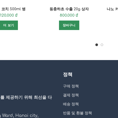
 코치 500ml 병
동충하초 수출 20g 상자
나노 커
120.000
₫
800.000
₫
더 보기
장바구니
정책
구매 정책
결제 정책
스를 제공하기 위해 최선을 다
배송 정책
반품 및 환불 정책
Ward, Hanoi city,