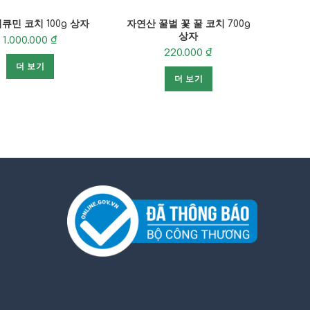
큐민 코치 100g 상자
자연산 꿀벌 꽃 꿀 코치 700g
코치
상자
1.000.000
₫
220.000
₫
더 보기
더 보기