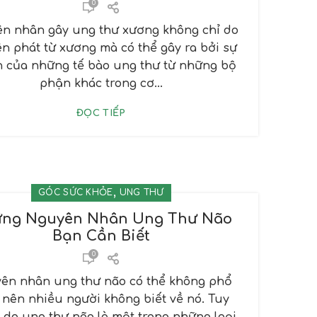
0
n nhân gây ung thư xương không chỉ do
n phát từ xương mà có thể gây ra bởi sự
n của những tế bào ung thư từ những bộ
phận khác trong cơ...
ĐỌC TIẾP
,
GÓC SỨC KHỎE
UNG THƯ
ng Nguyên Nhân Ung Thư Não
Bạn Cần Biết
0
ên nhân ung thư não có thể không phổ
 nên nhiều người không biết về nó. Tuy