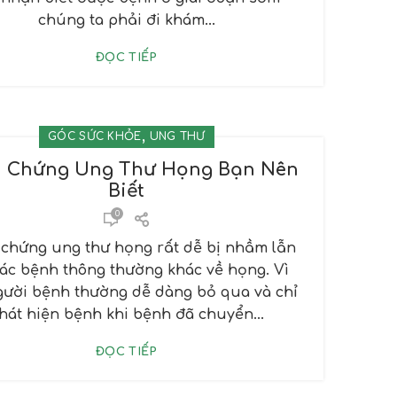
chúng ta phải đi khám...
ĐỌC TIẾP
,
GÓC SỨC KHỎE
UNG THƯ
u Chứng Ung Thư Họng Bạn Nên
Biết
0
 chứng ung thư họng rất dễ bị nhầm lẫn
các bệnh thông thường khác về họng. Vì
gười bệnh thường dễ dàng bỏ qua và chỉ
hát hiện bệnh khi bệnh đã chuyển...
ĐỌC TIẾP