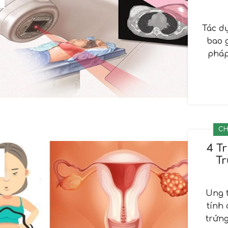
Tác d
bao 
pháp
CH
4 T
Tr
Ung t
tính
trứn