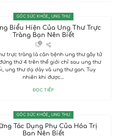
,
GÓC SỨC KHỎE
UNG THƯ
ng Biểu Hiện Của Ung Thư Trực
Tràng Bạn Nên Biết
0
hư trực tràng là căn bệnh ung thư gây tử
đứng thứ 4 trên thế giới chỉ sau ung thư
i, ung thư dạ dày và ung thư gan. Tuy
nhiên khi được...
ĐỌC TIẾP
,
GÓC SỨC KHỎE
UNG THƯ
ững Tác Dụng Phụ Của Hóa Trị
Bạn Nên Biết