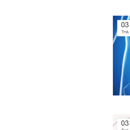
03
TH6
03