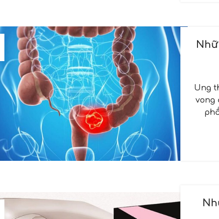
Nhữ
Ung t
vong 
phổ
Nh