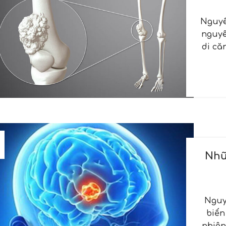
Nguyê
nguyê
di că
Nhữ
Nguy
biến