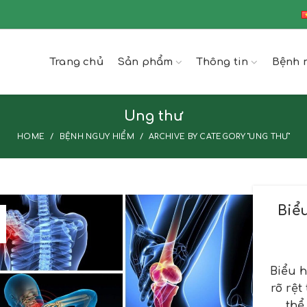
Trang chủ
Sản phẩm
Thông tin
Bệnh 
Ung thư
HOME
BỆNH NGUY HIỂM
ARCHIVE BY CATEGORY "UNG THƯ"
Biể
Biểu h
rõ rệt
thể