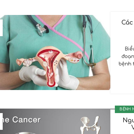
Các
Biể
đoạn
bệnh 
BỆNH 
Ngu