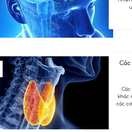
nhiên
u
Các
Các
khác 
các cơ