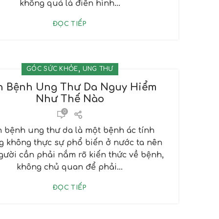
không quá là điển hình...
ĐỌC TIẾP
,
GÓC SỨC KHỎE
UNG THƯ
n Bệnh Ung Thư Da Nguy Hiểm
Như Thế Nào
0
 bệnh ung thư da là một bệnh ác tính
 không thực sự phổ biến ở nước ta nên
gười cần phải nắm rõ kiến thức về bệnh,
không chủ quan để phải...
ĐỌC TIẾP