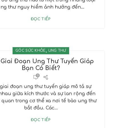
 do ung thư não là một trong những loại
ng thư nguy hiểm ảnh hưởng đến...
ĐỌC TIẾP
,
GÓC SỨC KHỎE
UNG THƯ
 Giai Đoạn Ung Thư Tuyến Giáp
Bạn Có Biết?
0
 giai đoạn ung thư tuyến giáp mô tả sự
nhau giữa kích thước và sự lan rộng đến
 quan trong cơ thể xa nơi tế bào ung thư
bắt đầu. Các...
ĐỌC TIẾP