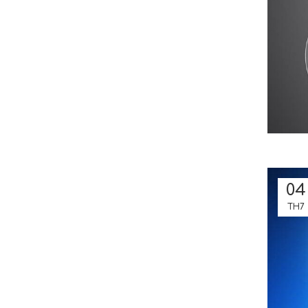
04
TH7