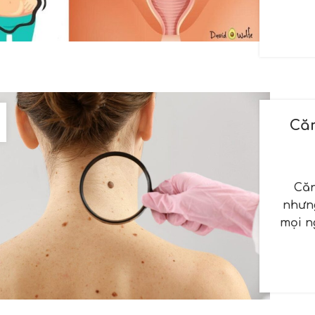
Că
Căn
nhưng
mọi n