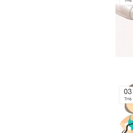
TH6
03
TH6