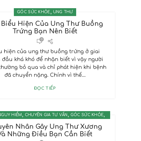
,
GÓC SỨC KHỎE
UNG THƯ
 Biểu Hiện Của Ung Thư Buồng
Trứng Bạn Nên Biết
0
u hiện của ung thư buồng trứng ở giai
 đầu khá khó để nhận biết vì vậy người
thường bỏ qua và chỉ phát hiện khi bệnh
đã chuyển nặng. Chính vì thế...
ĐỌC TIẾP
,
,
,
NGUY HIỂM
CHUYÊN GIA TƯ VẤN
GÓC SỨC KHỎE
UNG THƯ
yên Nhân Gây Ung Thư Xương
Và Những Điều Bạn Cần Biết