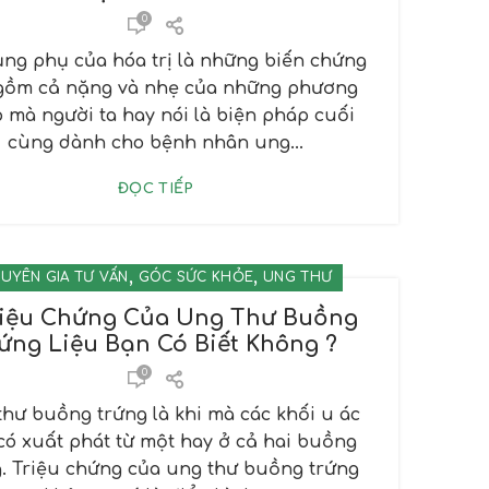
0
ụng phụ của hóa trị là những biến chứng
gồm cả nặng và nhẹ của những phương
 mà người ta hay nói là biện pháp cuối
cùng dành cho bệnh nhân ung...
ĐỌC TIẾP
,
,
UYÊN GIA TƯ VẤN
GÓC SỨC KHỎE
UNG THƯ
riệu Chứng Của Ung Thư Buồng
ứng Liệu Bạn Có Biết Không ?
0
hư buồng trứng là khi mà các khối u ác
 có xuất phát từ một hay ở cả hai buồng
g. Triệu chứng của ung thư buồng trứng