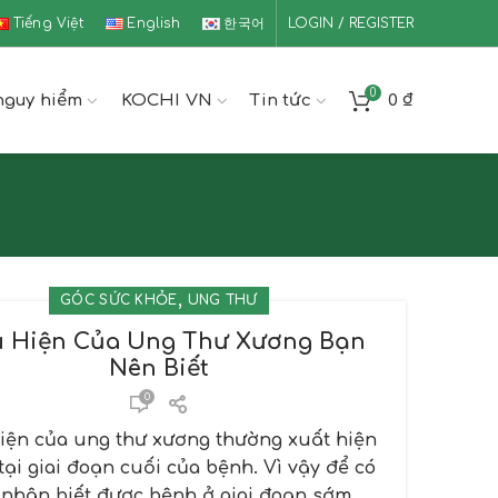
Tiếng Việt
English
한국어
LOGIN / REGISTER
0
nguy hiểm
KOCHI VN
Tin tức
0
₫
,
GÓC SỨC KHỎE
UNG THƯ
u Hiện Của Ung Thư Xương Bạn
Nên Biết
0
iện của ung thư xương thường xuất hiện
 tại giai đoạn cuối của bệnh. Vì vậy để có
 nhận biết được bệnh ở giai đoạn sớm