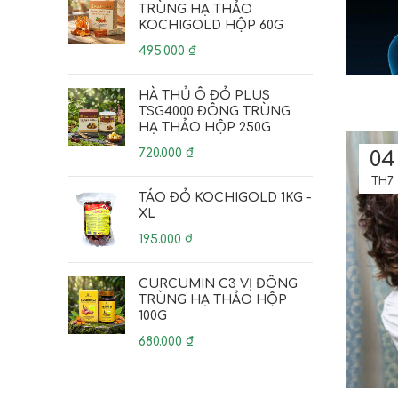
TRÙNG HẠ THẢO
KOCHIGOLD HỘP 60G
495.000
₫
HÀ THỦ Ô ĐỎ PLUS
TSG4000 ĐÔNG TRÙNG
HẠ THẢO HỘP 250G
720.000
₫
04
TH7
TÁO ĐỎ KOCHIGOLD 1KG -
XL
195.000
₫
CURCUMIN C3 VỊ ĐÔNG
TRÙNG HẠ THẢO HỘP
100G
680.000
₫