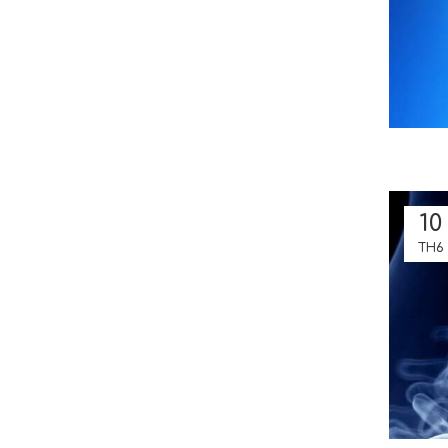
10
TH6