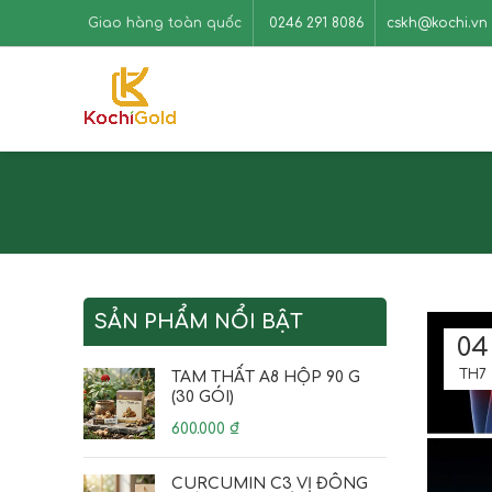
Giao hàng toàn quốc
0246 291 8086
cskh@kochi.vn
SẢN PHẨM NỔI BẬT
04
TH7
TAM THẤT A8 HỘP 90 G
(30 GÓI)
600.000
₫
CURCUMIN C3 VỊ ĐÔNG