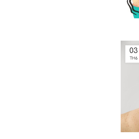
03
TH6