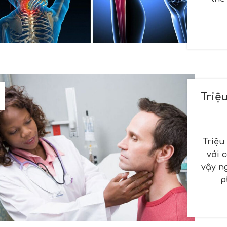
Triệ
Triệu
với 
vậy n
p