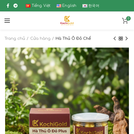
Tiếng Việt
English
한국어
0
Trang chủ
Cửa hàng
Hà Thủ Ô Đỏ Chế