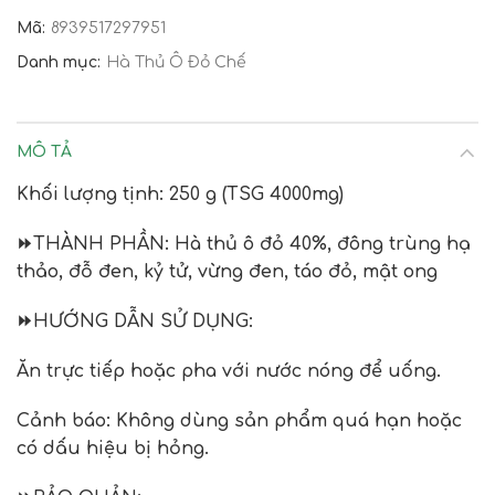
Mã:
8939517297951
Danh mục:
Hà Thủ Ô Đỏ Chế
MÔ TẢ
Khối lượng tịnh:
250 g (TSG 4000mg)
⏩
THÀNH PHẦN
: Hà thủ ô đỏ 40%, đông trùng hạ
thảo, đỗ đen, kỷ tử, vừng đen, táo đỏ, mật ong
⏩
HƯỚNG DẪN SỬ DỤNG
:
Ăn trực tiếp hoặc pha với nước nóng để uống.
Cảnh báo: Không dùng sản phẩm quá hạn hoặc
có dấu hiệu bị hỏng.