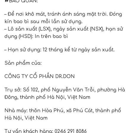
⏩
BẢO QUẢN
:
– Để nơi khô mát, tránh ánh sáng mặt trời. Đóng
kín bao bì sau mỗi lần sử dụng.
– Lô sản xuất (LSX), ngày sản xuất (NSX), hạn sử
dụng (HSD): In trên bao bì
– Hạn sử dụng: 12 tháng kể từ ngày sản xuất.
Sản phẩm của
:
CÔNG TY CỔ PHẦN DR.DON
Trụ sở
:
Số 102, phố Nguyễn Văn Trỗi, phường Hà
Đông, thành phố Hà Nội, Việt Nam
Nhà máy
:
thôn Hòa Phú, xã Phú Cát, thành phố
Hà Nội, Việt Nam
Tư vấn khách hàng: 0246 291 8086