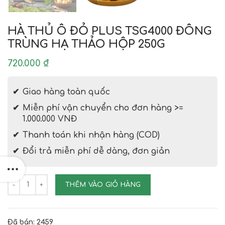
HÀ THỦ Ô ĐỎ PLUS TSG4000 ĐÔNG
TRÙNG HẠ THẢO HỘP 250G
720.000
₫
Giao hàng toàn quốc
Miễn phí vận chuyển cho đơn hàng >=
1.000.000 VNĐ
Thanh toán khi nhận hàng (COD)
Đổi trả miễn phí dễ dàng, đơn giản
HÀ THỦ Ô ĐỎ PLUS TSG4000 ĐÔNG TRÙNG HẠ THẢO HỘP 
THÊM VÀO GIỎ HÀNG
Đã bán: 2459