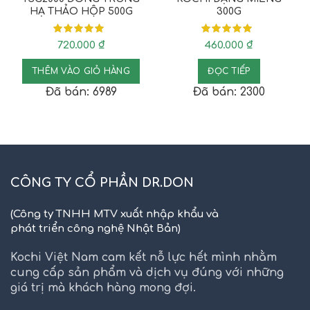
HẠ THẢO HỘP 500G
300G
720.000
₫
460.000
₫
THÊM VÀO GIỎ HÀNG
ĐỌC TIẾP
Đã bán: 6989
Đã bán: 2300
CÔNG TY CỔ PHẦN DR.DON
(Công ty TNHH MTV xuất nhập khẩu và
phát triển công nghệ Nhật Bản)
Kochi Việt Nam cam kết nỗ lực hết mình nhằm
cung cấp sản phẩm và dịch vụ đúng với những
giá trị mà khách hàng mong đợi.