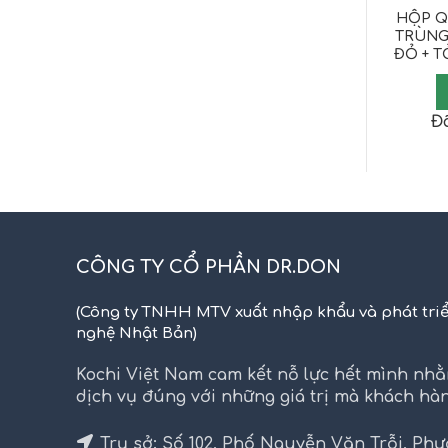
HỘP Q
TRÙNG
ĐỎ + T
Đã
CÔNG TY CỔ PHẦN DR.DON
(Công ty TNHH MTV xuất nhập khẩu và phát tri
nghệ Nhật Bản)
Kochi Việt Nam cam kết nỗ lực hết mình n
dịch vụ đúng với những giá trị mà khách hà
Trụ sở: Số 102, Phố Nguyễn Văn Trỗi, Ph