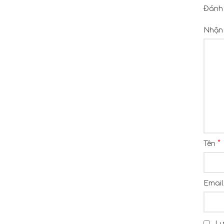
Đánh
Nhận 
*
Tên
Emai
Lư