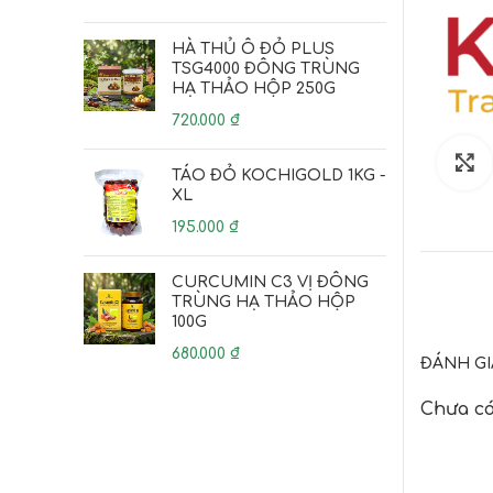
HÀ THỦ Ô ĐỎ PLUS
TSG4000 ĐÔNG TRÙNG
HẠ THẢO HỘP 250G
720.000
₫
TÁO ĐỎ KOCHIGOLD 1KG -
XL
195.000
₫
CURCUMIN C3 VỊ ĐÔNG
TRÙNG HẠ THẢO HỘP
100G
680.000
₫
ĐÁNH GI
Chưa có