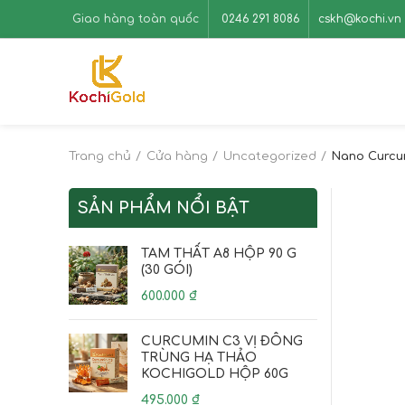
Giao hàng toàn quốc
0246 291 8086
cskh@kochi.vn
Trang chủ
Cửa hàng
Uncategorized
Nano Curcu
SẢN PHẨM NỔI BẬT
TAM THẤT A8 HỘP 90 G
(30 GÓI)
600.000
₫
CURCUMIN C3 VỊ ĐÔNG
TRÙNG HẠ THẢO
KOCHIGOLD HỘP 60G
495.000
₫