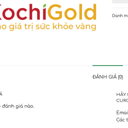
Danh m
Click to enlarge
ĐÁNH GIÁ (0)
Á
HÃY 
CURC
 đánh giá nào.
Emai
Các 