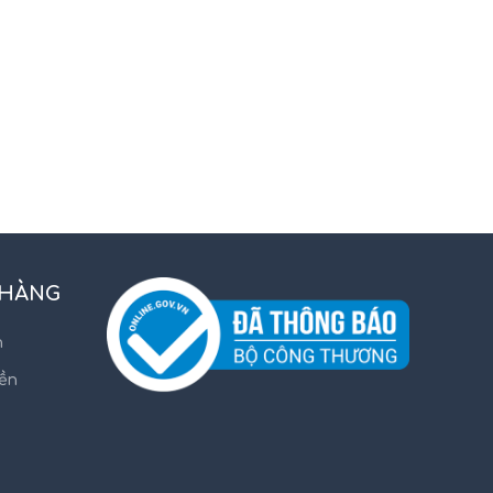
 HÀNG
n
iền