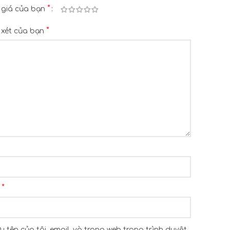
*
 giá của bạn
*
xét của bạn
*
l
u tên của tôi, email, và trang web trong trình duyệt