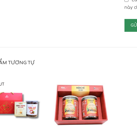
này c
ẨM TƯƠNG TỰ
UT