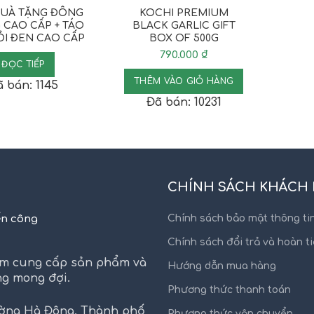
UÀ TẶNG ĐÔNG
KOCHI PREMIUM
 CAO CẤP + TÁO
BLACK GARLIC GIFT
ỎI ĐEN CAO CẤP
BOX OF 500G
790.000
₫
ĐỌC TIẾP
THÊM VÀO GIỎ HÀNG
 bán: 1145
Đã bán: 10231
CHÍNH SÁCH KHÁCH
ển công
Chính sách bảo mật thông ti
Chính sách đổi trả và hoàn t
hằm cung cấp sản phẩm và
Hướng dẫn mua hàng
ng mong đợi.
Phương thức thanh toán
ường Hà Đông, Thành phố
Phương thức vận chuyển