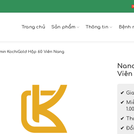
Trang chủ
Sản phẩm
Thông tin
Bệnh 
min KochiGold Hộp 60 Viên Nang
Nano
Viên
Gi
Mi
1.0
Th
Đổi