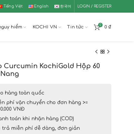
Tiếng Việt
English
한국어
LOGIN / REGISTER
0
nguy hiểm
KOCHI VN
Tin tức
0
₫
 Curcumin KochiGold Hộp 60
 Nang
ao hàng toàn quốc
ễn phí vận chuyển cho đơn hàng >=
00.000 VNĐ
anh toán khi nhận hàng (COD)
 trả miễn phí dễ dàng, đơn giản