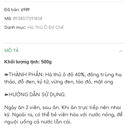
Đã bán: 6989
Mã:
8938517291838
Danh mục:
Hà Thủ Ô Đỏ Chế
MÔ TẢ
Khối lượng tịnh: 5
00g
⏩
THÀNH PHẦN
: Hà thủ ô đỏ 40%, đông trùng hạ
thảo, đỗ đen, kỷ tử, vừng đen, táo đỏ, mật ong
⏩
HƯỚNG DẪN SỬ DỤNG
:
Ngày ăn 2 viên, sau ăn. Khi ăn trực tiếp nên nhai
kỹ. Ngoài ra, có thể bẻ viên hòa với nước nóng, để
nguội uống cả nước lẫn cái.