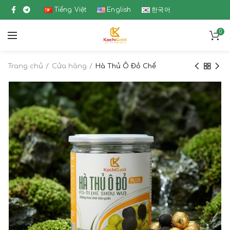
Tiếng Việt
English
한국어
0
Trang chủ
Cửa hàng
Hà Thủ Ô Đỏ Chế