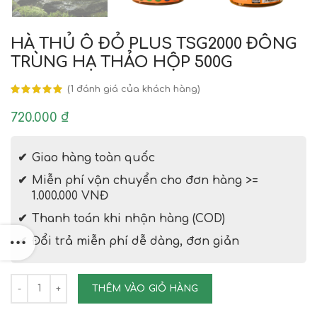
HÀ THỦ Ô ĐỎ PLUS TSG2000 ĐÔNG
TRÙNG HẠ THẢO HỘP 500G
(
1
đánh giá của khách hàng)
720.000
₫
Giao hàng toàn quốc
Miễn phí vận chuyển cho đơn hàng >=
1.000.000 VNĐ
Thanh toán khi nhận hàng (COD)
Đổi trả miễn phí dễ dàng, đơn giản
HÀ THỦ Ô ĐỎ PLUS TSG2000 ĐÔNG TRÙNG HẠ THẢO HỘP 
THÊM VÀO GIỎ HÀNG