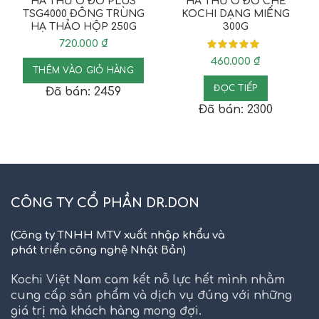
HÀ THỦ Ô ĐỎ PLUS
HÀ THỦ Ô ĐỎ CHẾ
TSG4000 ĐÔNG TRÙNG
KOCHI DẠNG MIẾNG
HẠ THẢO HỘP 250G
300G
720.000
₫
460.000
₫
THÊM VÀO GIỎ HÀNG
ĐỌC TIẾP
Đã bán: 2459
Đã bán: 2300
CÔNG TY CỔ PHẦN DR.DON
(Công ty TNHH MTV xuất nhập khẩu và
phát triển công nghệ Nhật Bản)
Kochi Việt Nam cam kết nỗ lực hết mình nhằm
cung cấp sản phẩm và dịch vụ đúng với những
giá trị mà khách hàng mong đợi.