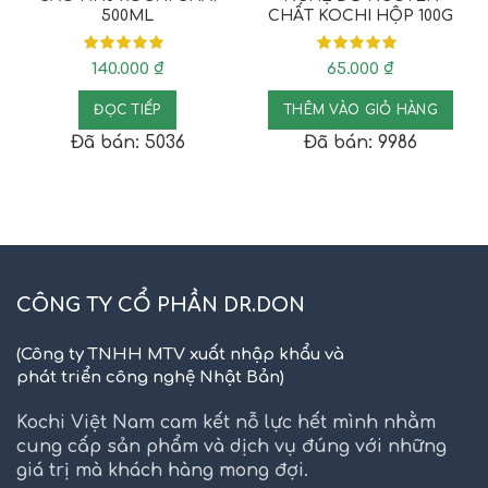
500ML
CHẤT KOCHI HỘP 100G
140.000
₫
65.000
₫
ĐỌC TIẾP
THÊM VÀO GIỎ HÀNG
Đã bán: 5036
Đã bán: 9986
CÔNG TY CỔ PHẦN DR.DON
(Công ty TNHH MTV xuất nhập khẩu và
phát triển công nghệ Nhật Bản)
Kochi Việt Nam cam kết nỗ lực hết mình nhằm
cung cấp sản phẩm và dịch vụ đúng với những
giá trị mà khách hàng mong đợi.