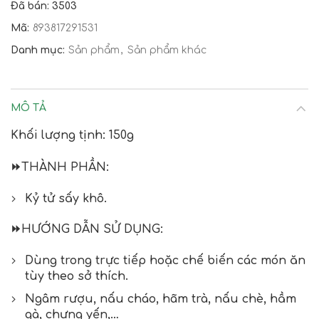
Đã bán: 3503
Mã:
893817291531
Danh mục:
Sản phẩm
,
Sản phẩm khác
MÔ TẢ
Khối lượng tịnh: 150g
⏩
THÀNH PHẦN:
Kỷ tử sấy khô.
⏩
HƯỚNG DẪN SỬ DỤNG:
Dùng trong trực tiếp hoặc chế biến các món ăn
tùy theo sở thích.
Ngâm rượu, nấu cháo, hãm trà, nấu chè, hầm
gà, chưng yến,…