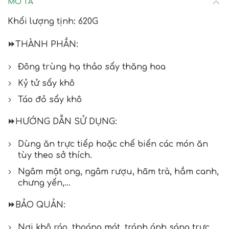
MÔ TẢ
Khối lượng tịnh: 620G
⏩
THÀNH PHẦN:
Đông trùng hạ thảo sấy thăng hoa
Kỷ tử sấy khô
Táo đỏ sấy khô
⏩
HƯỚNG DẪN SỬ DỤNG:
Dùng ăn trực tiếp hoặc chế biến các món ăn
tùy theo sở thích.
Ngâm mật ong, ngâm rượu, hãm trà, hầm canh,
chưng yến,…
⏩
BẢO QUẢN:
Nơi khô ráo, thoáng mát, tránh ánh sáng trực