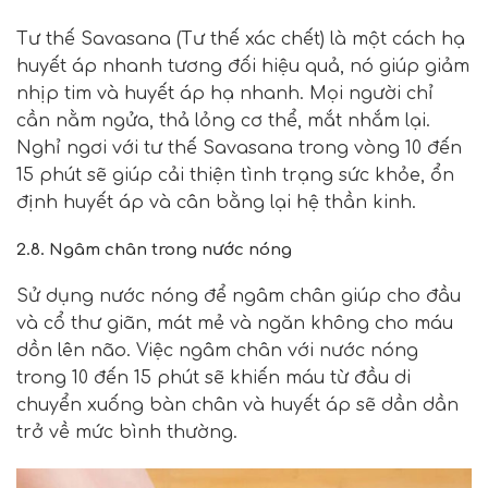
Tư thế Savasana (Tư thế xác chết) là một cách hạ
huyết áp nhanh tương đối hiệu quả, nó giúp giảm
nhịp tim và huyết áp hạ nhanh. Mọi người chỉ
cần nằm ngửa, thả lỏng cơ thể, mắt nhắm lại.
Nghỉ ngơi với tư thế Savasana trong vòng 10 đến
15 phút sẽ giúp cải thiện tình trạng sức khỏe, ổn
định huyết áp và cân bằng lại hệ thần kinh.
2.8. Ngâm chân trong nước nóng
Sử dụng nước nóng để ngâm chân giúp cho đầu
và cổ thư giãn, mát mẻ và ngăn không cho máu
dồn lên não. Việc ngâm chân với nước nóng
trong 10 đến 15 phút sẽ khiến máu từ đầu di
chuyển xuống bàn chân và huyết áp sẽ dần dần
trở về mức bình thường.