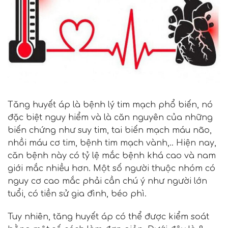
Tăng huyết áp là bệnh lý tim mạch phổ biến, nó
đặc biệt nguy hiểm và là căn nguyên của những
biến chứng như suy tim, tai biến mạch máu não,
nhồi máu cơ tim, bệnh tim mạch vành,.. Hiện nay,
căn bệnh này có tỷ lệ mắc bệnh khá cao và nam
giới mắc nhiều hơn. Một số người thuộc nhóm có
nguy cơ cao mắc phải cần chú ý như người lớn
tuổi, có tiền sử gia đình, béo phì.
Tuy nhiên, tăng huyết áp có thể được kiểm soát