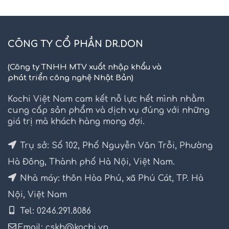
CÔNG TY CỔ PHẦN DR.DON
(Công ty TNHH MTV xuất nhập khẩu và
phát triển công nghệ Nhật Bản)
Kochi Việt Nam cam kết nỗ lực hết mình nhằm
cung cấp sản phẩm và dịch vụ đúng với những
giá trị mà khách hàng mong đợi.
Trụ sở: Số 102, Phố Nguyễn Văn Trỗi, Phường
Hà Đông, Thành phố Hà Nội, Việt Nam.
Nhà máy: thôn Hòa Phú, xã Phú Cát, TP. Hà
Nội, Việt Nam
Tel: 0246.291.8086
Email: cskh@kochi.vn