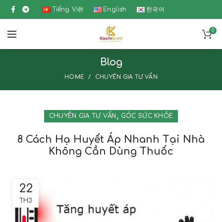
Tiếng Việt
English
한국어
0
Blog
HOME
CHUYÊN GIA TƯ VẤN
,
CHUYÊN GIA TƯ VẤN
GÓC SỨC KHỎE
8 Cách Hạ Huyết Áp Nhanh Tại Nhà
Không Cần Dùng Thuốc
22
TH3