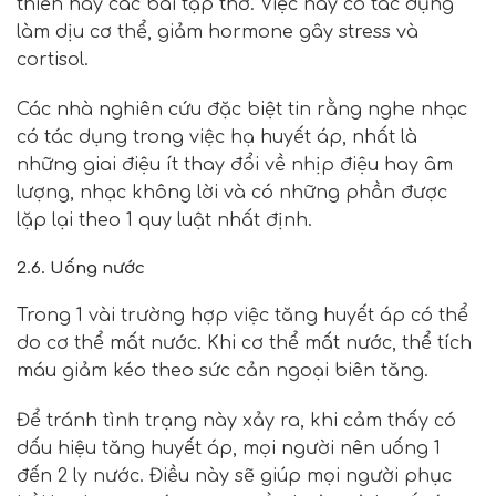
thiền hay các bài tập thở. Việc này có tác dụng
làm dịu cơ thể, giảm hormone gây stress và
cortisol.
Các nhà nghiên cứu đặc biệt tin rằng nghe nhạc
có tác dụng trong việc hạ huyết áp, nhất là
những giai điệu ít thay đổi về nhịp điệu hay âm
lượng, nhạc không lời và có những phần được
lặp lại theo 1 quy luật nhất định.
2.6. Uống nước
Trong 1 vài trường hợp việc tăng huyết áp có thể
do cơ thể mất nước. Khi cơ thể mất nước, thể tích
máu giảm kéo theo sức cản ngoại biên tăng.
Để tránh tình trạng này xảy ra, khi cảm thấy có
dấu hiệu tăng huyết áp, mọi người nên uống 1
đến 2 ly nước. Điều này sẽ giúp mọi người phục