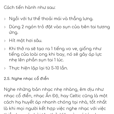
Cách tiến hành như sau:
Ngồi với tư thế thoải mái và thẳng lưng.
Dùng 2 ngón trỏ đặt vào sụn của bên tai tương
ứng.
Hít một hơi sâu.
Khi thở ra sẽ tạo ra 1 tiếng vo ve, giống như
tiếng của loài ong khi bay, nó sẽ gây áp lực
nhẹ lên phần sụn tai 1 lúc.
Thực hiện lặp lại từ 5-10 lần.
2.5. Nghe nhạc cổ điển
Nghe những bản nhạc nhẹ nhàng, êm dịu như
nhạc cổ điển, nhạc Ấn Độ, hay Celtic cũng là một
cách hạ huyết áp nhanh chóng tại nhà, tốt nhất
là khi mọi người kết hợp việc nghe nhạc với việc