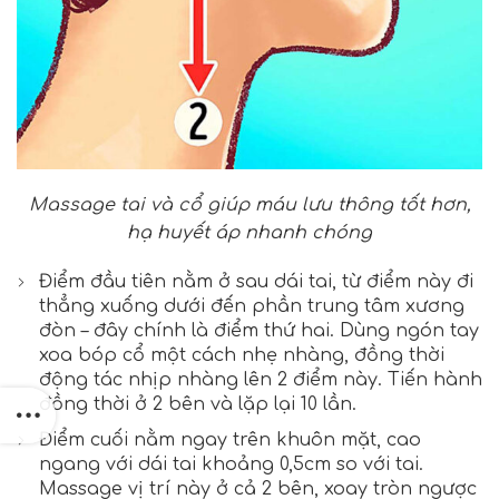
Massage tai và cổ giúp máu lưu thông tốt hơn,
hạ huyết áp nhanh chóng
Điểm đầu tiên nằm ở sau dái tai, từ điểm này đi
thẳng xuống dưới đến phần trung tâm xương
đòn – đây chính là điểm thứ hai. Dùng ngón tay
xoa bóp cổ một cách nhẹ nhàng, đồng thời
động tác nhịp nhàng lên 2 điểm này. Tiến hành
đồng thời ở 2 bên và lặp lại 10 lần.
Điểm cuối nằm ngay trên khuôn mặt, cao
ngang với dái tai khoảng 0,5cm so với tai.
Massage vị trí này ở cả 2 bên, xoay tròn ngược