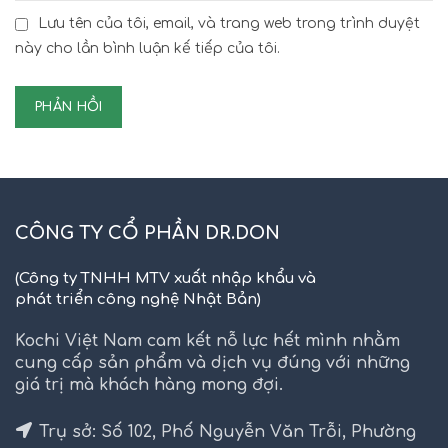
Lưu tên của tôi, email, và trang web trong trình duyệt
này cho lần bình luận kế tiếp của tôi.
CÔNG TY CỔ PHẦN DR.DON
(Công ty TNHH MTV xuất nhập khẩu và
phát triển công nghệ Nhật Bản)
Kochi Việt Nam cam kết nỗ lực hết mình nhằm
cung cấp sản phẩm và dịch vụ đúng với những
giá trị mà khách hàng mong đợi.
Trụ sở: Số 102, Phố Nguyễn Văn Trỗi, Phường