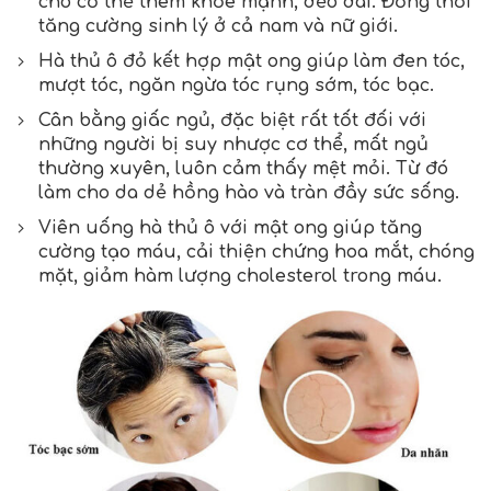
cho cơ thể thêm khỏe mạnh, dẻo dai. Đồng thời
tăng cường sinh lý ở cả nam và nữ giới.
Hà thủ ô đỏ kết hợp mật ong giúp làm đen tóc,
mượt tóc, ngăn ngừa tóc rụng sớm, tóc bạc.
Cân bằng giấc ngủ, đặc biệt rất tốt đối với
những người bị suy nhược cơ thể, mất ngủ
thường xuyên, luôn cảm thấy mệt mỏi. Từ đó
làm cho da dẻ hồng hào và tràn đầy sức sống.
Viên uống
hà thủ ô với mật ong
giúp tăng
cường tạo máu, cải thiện chứng hoa mắt, chóng
mặt, giảm hàm lượng cholesterol trong máu.