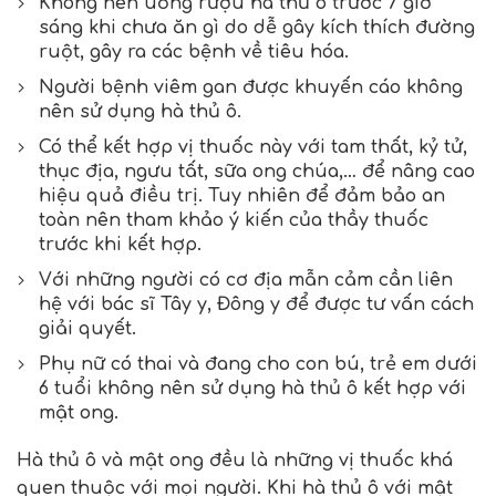
Không nên uống rượu hà thủ ô trước 7 giờ
sáng khi chưa ăn gì do dễ gây kích thích đường
ruột, gây ra các bệnh về tiêu hóa.
Người bệnh viêm gan được khuyến cáo không
nên sử dụng hà thủ ô.
Có thể kết hợp vị thuốc này với tam thất, kỷ tử,
thục địa, ngưu tất, sữa ong chúa,… để nâng cao
hiệu quả điều trị. Tuy nhiên để đảm bảo an
toàn nên tham khảo ý kiến của thầy thuốc
trước khi kết hợp.
Với những người có cơ địa mẫn cảm cần liên
hệ với bác sĩ Tây y, Đông y để được tư vấn cách
giải quyết.
Phụ nữ có thai và đang cho con bú, trẻ em dưới
6 tuổi không nên sử dụng hà thủ ô kết hợp với
mật ong.
Hà thủ ô và mật ong đều là những vị thuốc khá
quen thuộc với mọi người. Khi
hà thủ ô với mật