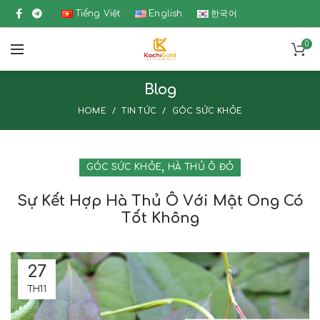
Tiếng Việt
English
한국어
0
Blog
HOME
TIN TỨC
GÓC SỨC KHỎE
,
GÓC SỨC KHỎE
HÀ THỦ Ô ĐỎ
Sự Kết Hợp Hà Thủ Ô Với Mật Ong Có
Tốt Không
27
TH11