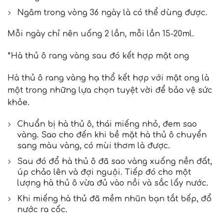
Ngâm trong vòng 36 ngày là có thể dùng được.
Mỗi ngày chỉ nên uống 2 lần, mỗi lần 15-20ml.
*Hà thủ ô rang vàng sau đó kết hợp mật ong
Hà thủ ô rang vàng hạ thổ kết hợp với mật ong là
một trong những lựa chọn tuyệt vời để bảo vệ sức
khỏe.
Chuẩn bị hà thủ ô, thái miếng nhỏ, đem sao
vàng. Sao cho đến khi bề mặt hà thủ ô chuyển
sang màu vàng, có mùi thơm là được.
Sau đó đổ hà thủ ô đã sao vàng xuống nền đất,
úp chảo lên và đợi nguội. Tiếp đó cho một
lượng hà thủ ô vừa đủ vào nồi và sắc lấy nước.
Khi miếng hà thủ đã mềm nhũn bạn tắt bếp, đổ
nước ra cốc.