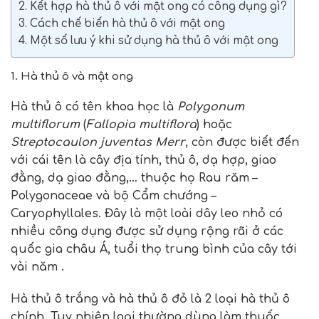
2. Kết hợp hà thủ ô với mật ong có công dụng gì?
3. Cách chế biến hà thủ ô với mật ong
4. Một số lưu ý khi sử dụng hà thủ ô với mật ong
1. Hà thủ ô và mật ong
Hà thủ ô có tên khoa học là
Polygonum
multiflorum
(
Fallopia multiflora
) hoặc
Streptocaulon juventas Merr
, còn được biết đến
với cái tên là cây địa tính, thủ ô, dạ hợp, giao
đằng, dạ giao đằng,… thuộc họ Rau răm –
Polygonaceae và bộ Cẩm chướng –
Caryophyllales. Đây là một loài dây leo nhỏ có
nhiều công dụng được sử dụng rộng rãi ở các
quốc gia châu Á, tuổi thọ trung bình của cây tới
vài năm .
Hà thủ ô trắng và hà thủ ô đỏ là 2 loại hà thủ ô
chính. Tuy nhiên loại thường dùng làm thuốc