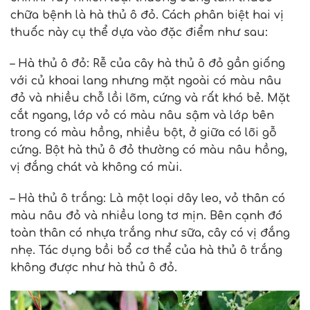
chữa bệnh là hà thủ ô đỏ. Cách phân biệt hai vị
thuốc này cụ thể dựa vào đặc điểm như sau:
– Hà thủ ô đỏ: Rễ của cây hà thủ ô đỏ gần giống
với củ khoai lang nhưng mặt ngoài có màu nâu
đỏ và nhiều chỗ lồi lõm, cứng và rất khó bẻ. Mặt
cắt ngang, lớp vỏ có màu nâu sậm và lớp bên
trong có màu hồng, nhiều bột, ở giữa có lõi gỗ
cứng. Bột hà thủ ô đỏ thường có màu nâu hồng,
vị đắng chát và không có mùi.
– Hà thủ ô trắng: Là một loại dây leo, vỏ thân có
màu nâu đỏ và nhiều long tơ mịn. Bên cạnh đó
toàn thân có nhựa trắng như sữa, cây có vị đắng
nhẹ. Tác dụng bồi bổ cơ thể của hà thủ ô trắng
không được như hà thủ ô đỏ.