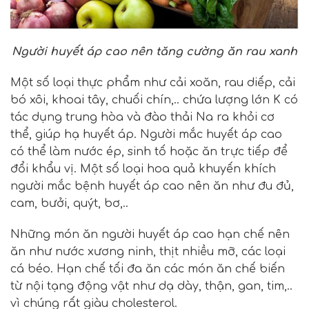
Người huyết áp cao nên tăng cường ăn rau xanh
Một số loại thực phẩm như cải xoăn, rau diếp, cải
bó xôi, khoai tây, chuối chín,.. chứa lượng lớn K có
tác dụng trung hòa và đào thải Na ra khỏi cơ
thể, giúp hạ huyết áp. Người mắc huyết áp cao
có thể làm nước ép, sinh tố hoặc ăn trực tiếp để
đổi khẩu vị. Một số loại hoa quả khuyến khích
người mắc bệnh huyết áp cao nên ăn như đu đủ,
cam, bưởi, quýt, bơ,..
Những món ăn người huyết áp cao hạn chế nên
ăn như nước xương ninh, thịt nhiều mỡ, các loại
cá béo. Hạn chế tối đa ăn các món ăn chế biến
từ nội tạng động vật như dạ dày, thận, gan, tim,..
vì chúng rất giàu cholesterol.