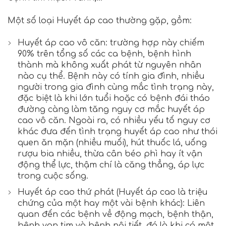
Một số loại Huyết áp cao thường gặp, gồm:
Huyết áp cao vô căn: trường hợp này chiếm
90% trên tổng số các ca bệnh, bệnh hình
thành mà không xuất phát từ nguyên nhân
nào cụ thể. Bệnh này có tính gia đình, nhiều
người trong gia đình cùng mắc tình trạng này,
đặc biệt là khi lớn tuổi hoặc có bệnh đái tháo
đường càng làm tăng nguy cơ mắc huyết áp
cao vô căn. Ngoài ra, có nhiều yếu tố nguy cơ
khác đưa đến tình trạng huyết áp cao như thói
quen ăn mặn (nhiều muối), hút thuốc lá, uống
rượu bia nhiều, thừa cân béo phì hay ít vận
động thể lực, thậm chí là căng thẳng, áp lực
trong cuộc sống.
Huyết áp cao thứ phát (Huyết áp cao là triệu
chứng của một hay một vài bệnh khác): Liên
quan đến các bệnh về động mạch, bệnh thận,
bệnh van tim và bệnh nội tiết, đó là khi có một