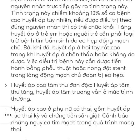
nguyên nhân trực tiếp gây ra tình trạng này.
Tình trạng này chiếm khoảng 10% số ca bệnh
cao huyết áp tuy nhiên, nếu được điều trị theo
đúng nguyên nhân thì có thể chữa khỏi. Tăng
huyết áp ở trẻ em hoặc người trẻ cần phải loại
trừ bệnh tim bẩm sinh do eo hẹp động mạch
chủ. Bởi khi đó, huyết áp ở hai tay rất cao
trong khi huyết áp ở chân thấp hoặc không đo
được. Việc điều trị bệnh này cần được tiến
hành bằng phẫu thuật hoặc nong đặt stent
trong lòng động mạch chủ đoạn bị eo hẹp.
Huyết áp cao tâm thu đơn độc: Huyết áp tâm
thu tăng, huyết áp tâm trương vẫn ở mức bình
thường.
Huyết áp cao ở phụ nữ có thai, gồm huyết áp
cao thai kỳ và chứng tiền sản giật: Cảnh báo
những nguy cơ tim mạch trong quá trình mang
thai