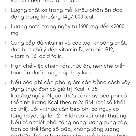
và nêm nếm thức ăn nhạt.
Lượng chất xơ trong mỗi khẩu phần ăn dao
động trong khoảng 14g/1000kcal.
Lượng natri trong ngày từ 1600 mg đến <2000
mg.
Cung cấp đủ vitamin và các loại khoáng chất,
đặc biệt chú ý đến vitamin D, vitamin B12,
vitamin B6, acid folic.
Hạn chế việc chiên rán thức ăn, nên chế biến
thức ăn dưới dạng hấp hay luộc.
Nếu béo phì cần phải giảm cân bằng cách xây
dựng thực đơn có giá trị Kcal < 35
kcal/kg/ngày. Người thừa cân hay béo phì có
thể tính lượng Kcal theo mức BMI (chỉ số khối
cơ thể). Bởi vì thừa cân béo phì có nguy cơ
tăng huyết áp lên 2 – 6 lần so với bình thường.
Nếu cần thiết phải tăng năng lượng cung cấp,
bạn có thể tăng số bữa, không tăng lượng
ăn/bữa. Tức là bạn nên chia nhỏ thành nhiều