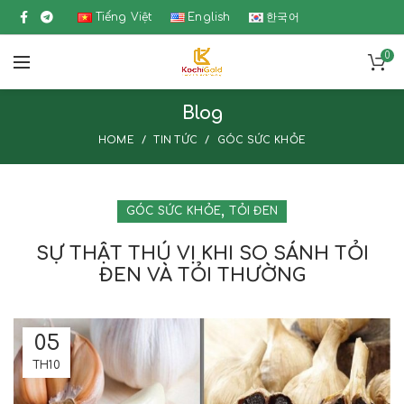
Tiếng Việt
English
한국어
0
Blog
HOME
TIN TỨC
GÓC SỨC KHỎE
,
GÓC SỨC KHỎE
TỎI ĐEN
SỰ THẬT THÚ VỊ KHI SO SÁNH TỎI
ĐEN VÀ TỎI THƯỜNG
05
TH10