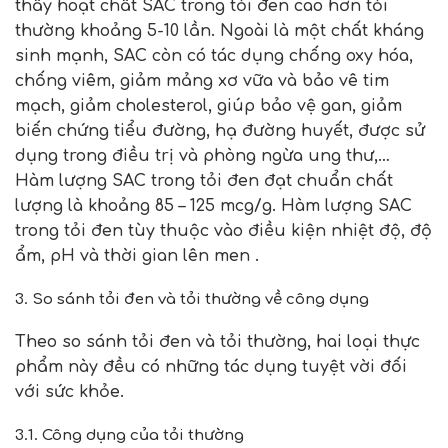
thấy hoạt chất SAC trong tỏi đen cao hơn tỏi
thường khoảng 5-10 lần. Ngoài là một chất kháng
sinh mạnh, SAC còn có tác dụng chống oxy hóa,
chống viêm, giảm mảng xơ vữa và bảo vê tim
mạch, giảm cholesterol, giúp bảo vệ gan, giảm
biến chứng tiểu đường, hạ đường huyết, được sử
dụng trong điều trị và phòng ngừa ung thư,…
Hàm lượng SAC trong tỏi đen đạt chuẩn chất
lượng là khoảng 85 – 125 mcg/g. Hàm lượng SAC
trong tỏi đen tùy thuộc vào điều kiện nhiệt độ, độ
ẩm, pH và thời gian lên men .
3. So sánh tỏi đen và tỏi thường về công dụng
Theo so sánh tỏi đen và tỏi thường, hai loại thực
phẩm này đều có những tác dụng tuyệt vời đối
với sức khỏe.
3.1. Công dụng của tỏi thường