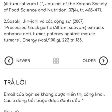
(Allium sativum L.)”, Journal of the Korean Society
of Food Science and Nutrition. 37(4), tr. 465-471.
2.Sasaki, Jin-ichi và các cộng sự. (2007),
“Processed black garlic (Allium sativum) extracts
enhance anti-tumor potency against mouse
tumors”, Energy (kcal/100 g). 227, tr. 138.
NEWER
OLDER
TRẢ LỜI
Email của bạn sẽ không được hiển thị công khai.
Các trường bắt buộc được đánh dấu
*
Bình luận