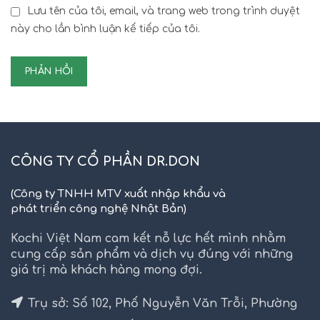
Lưu tên của tôi, email, và trang web trong trình duyệt
này cho lần bình luận kế tiếp của tôi.
CÔNG TY CỔ PHẦN DR.DON
(Công ty TNHH MTV xuất nhập khẩu và
phát triển công nghệ Nhật Bản)
Kochi Việt Nam cam kết nỗ lực hết mình nhằm
cung cấp sản phẩm và dịch vụ đúng với những
giá trị mà khách hàng mong đợi.
Trụ sở: Số 102, Phố Nguyễn Văn Trỗi, Phường