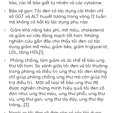
bào, các tế bào giết tự nhiên và các cytokine.
Bảo vệ gan: Tỏi đen có tác dụng cải thiện chỉ
số GGT và ALT huyết tương trong vòng 12 tuần
mà không có bất kỳ tác dụng phụ nào
Giảm khả năng béo phì, mỡ máu, cholesterol
và giảm xơ vữa động mạch tốt hơn: Những
nghiên cứu gần đây cho thấy tỏi đen có tác
dụng giảm mỡ máu, giảm béo, giảm triglycerid,
LDL, tăng HDL[1].
Phòng chống, làm giảm và ức chế tế bào ung
thư tốt hơn: So sánh giữa tỏi đen và tỏi thường
trong phòng và điều trị ung thư, tỏi đen không
chỉ giúp phòng chống ung thư mà còn giúp hỗ
trợ điều trị. Một số loại tế bào ung thư đã
được nghiên chứng minh hiệu quả tỏi đen cô
đơn như: ung thư máu, ung thư phổi, ung thư
vú, ung thư gan, ung thư dạ dày, ung thư đại
tràng,…[2]