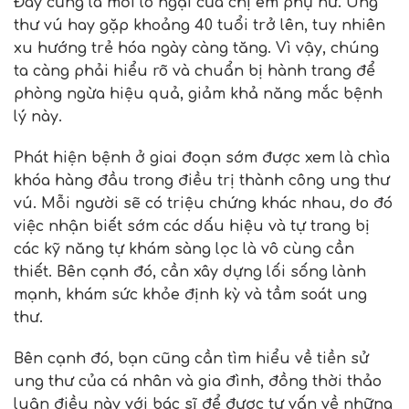
Đây cũng là mối lo ngại của chị em phụ nữ. Ung
thư vú hay gặp khoảng 40 tuổi trở lên, tuy nhiên
xu hướng trẻ hóa ngày càng tăng. Vì vậy, chúng
ta càng phải hiểu rõ và chuẩn bị hành trang để
phòng ngừa hiệu quả, giảm khả năng mắc bệnh
lý này.
Phát hiện bệnh ở giai đoạn sớm được xem là chìa
khóa hàng đầu trong điều trị thành công ung thư
vú. Mỗi người sẽ có triệu chứng khác nhau, do đó
việc nhận biết sớm các dấu hiệu và tự trang bị
các kỹ năng tự khám sàng lọc là vô cùng cần
thiết. Bên cạnh đó, cần xây dựng lối sống lành
mạnh, khám sức khỏe định kỳ và tầm soát ung
thư.
Bên cạnh đó, bạn cũng cần tìm hiểu về tiền sử
ung thư của cá nhân và gia đình, đồng thời thảo
luận điều này với bác sĩ để được tư vấn về những