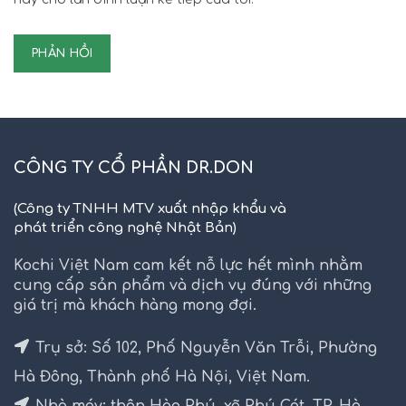
CÔNG TY CỔ PHẦN DR.DON
(Công ty TNHH MTV xuất nhập khẩu và
phát triển công nghệ Nhật Bản)
Kochi Việt Nam cam kết nỗ lực hết mình nhằm
cung cấp sản phẩm và dịch vụ đúng với những
giá trị mà khách hàng mong đợi.
Trụ sở: Số 102, Phố Nguyễn Văn Trỗi, Phường
Hà Đông, Thành phố Hà Nội, Việt Nam.
Nhà máy: thôn Hòa Phú, xã Phú Cát, TP. Hà