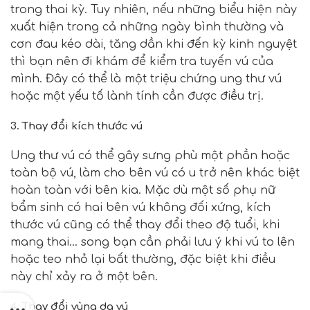
trong thai kỳ. Tuy nhiên, nếu những biểu hiện này
xuất hiện trong cả những ngày bình thường và
cơn đau kéo dài, tăng dần khi đến kỳ kinh nguyệt
thì bạn nên đi khám để kiểm tra tuyến vú của
mình. Đây có thể là một triệu chứng ung thư vú
hoặc một yếu tố lành tính cần được điều trị.
3. Thay đổi kích thước vú
Ung thư vú có thể gây sưng phù một phần hoặc
toàn bộ vú, làm cho bên vú có u trở nên khác biệt
hoàn toàn với bên kia. Mặc dù một số phụ nữ
bẩm sinh có hai bên vú không đối xứng, kích
thước vú cũng có thể thay đổi theo độ tuổi, khi
mang thai… song bạn cần phải lưu ý khi vú to lên
hoặc teo nhỏ lại bất thường, đặc biệt khi điều
này chỉ xảy ra ở một bên.
4. Thay đổi vùng da vú