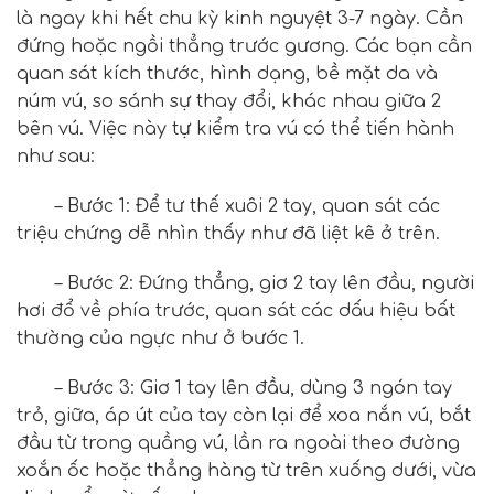
là ngay khi hết chu kỳ kinh nguyệt 3-7 ngày. Cần
đứng hoặc ngồi thẳng trước gương. Các bạn cần
quan sát kích thước, hình dạng, bề mặt da và
núm vú, so sánh sự thay đổi, khác nhau giữa 2
bên vú. Việc này tự kiểm tra vú có thể tiến hành
như sau:
– Bước 1: Để tư thế xuôi 2 tay, quan sát các
triệu chứng dễ nhìn thấy như đã liệt kê ở trên.
– Bước 2: Đứng thẳng, giơ 2 tay lên đầu, người
hơi đổ về phía trước, quan sát các dấu hiệu bất
thường của ngực như ở bước 1.
– Bước 3: Giơ 1 tay lên đầu, dùng 3 ngón tay
trỏ, giữa, áp út của tay còn lại để xoa nắn vú, bắt
đầu từ trong quầng vú, lần ra ngoài theo đường
xoắn ốc hoặc thẳng hàng từ trên xuống dưới, vừa