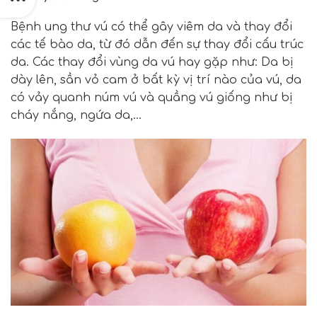
Bệnh ung thư vú có thể gây viêm da và thay đổi
các tế bào da, từ đó dẫn đến sự thay đổi cấu trúc
da. Các thay đổi vùng da vú hay gặp như: Da bị
dày lên, sần vỏ cam ở bất kỳ vị trí nào của vú, da
có vảy quanh núm vú và quầng vú giống như bị
cháy nắng, ngứa da,…