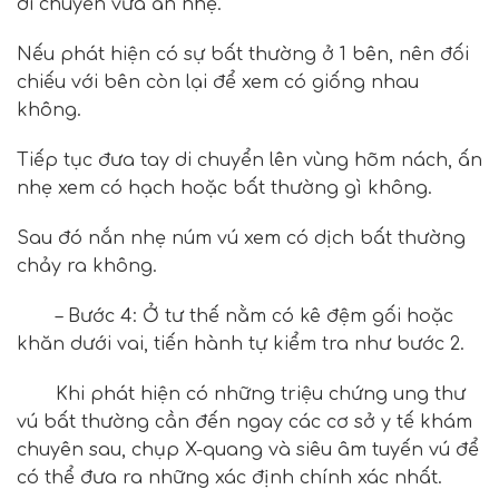
di chuyển vừa ấn nhẹ.
Nếu phát hiện có sự bất thường ở 1 bên, nên đối
chiếu với bên còn lại để xem có giống nhau
không.
Tiếp tục đưa tay di chuyển lên vùng hõm nách, ấn
nhẹ xem có hạch hoặc bất thường gì không.
Sau đó nắn nhẹ núm vú xem có dịch bất thường
chảy ra không.
– Bước 4: Ở tư thế nằm có kê đệm gối hoặc
khăn dưới vai, tiến hành tự kiểm tra như bước 2.
Khi phát hiện có những triệu chứng ung thư
vú bất thường cần đến ngay các cơ sở y tế khám
chuyên sau, chụp X-quang và siêu âm tuyến vú để
có thể đưa ra những xác định chính xác nhất.