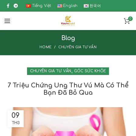
Tiếng Việt
English
한국어
0
Blog
HOME
CHUYÊN GIA TƯ VẤN
,
CHUYÊN GIA TƯ VẤN
GÓC SỨC KHỎE
7 Triệu Chứng Ung Thư Vú Mà Có Thể
Bạn Đã Bỏ Qua
09
TH3