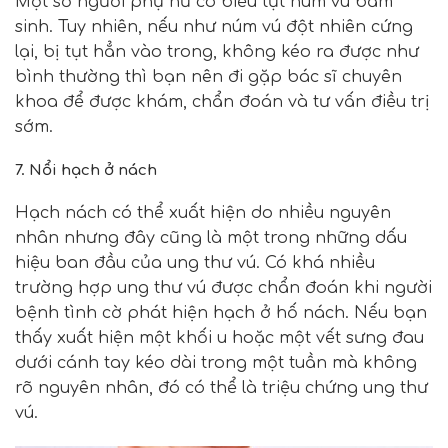
Một số người phụ nữ có biểu tụt núm vú bẩm
sinh. Tuy nhiên, nếu như núm vú đột nhiên cứng
lại, bị tụt hẳn vào trong, không kéo ra được như
bình thường thì bạn nên đi gặp bác sĩ chuyên
khoa để được khám, chẩn đoán và tư vấn điều trị
sớm.
7. Nổi hạch ở nách
Hạch nách có thể xuất hiện do nhiều nguyên
nhân nhưng đây cũng là một trong những dấu
hiệu ban đầu của ung thư vú. Có khá nhiều
trường hợp ung thư vú được chẩn đoán khi người
bệnh tình cờ phát hiện hạch ở hố nách. Nếu bạn
thấy xuất hiện một khối u hoặc một vết sưng đau
dưới cánh tay kéo dài trong một tuần mà không
rõ nguyên nhân, đó có thể là triệu chứng ung thư
vú.