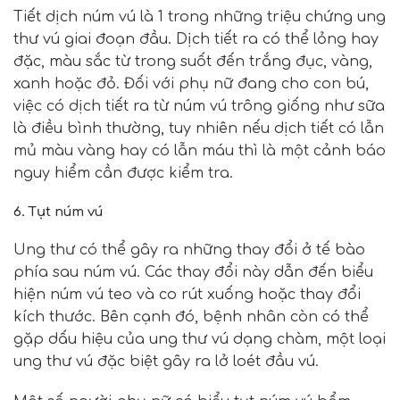
Tiết dịch núm vú là 1 trong những triệu chứng ung
thư vú giai đoạn đầu. Dịch tiết ra có thể lỏng hay
đặc, màu sắc từ trong suốt đến trắng đục, vàng,
xanh hoặc đỏ. Đối với phụ nữ đang cho con bú,
việc có dịch tiết ra từ núm vú trông giống như sữa
là điều bình thường, tuy nhiên nếu dịch tiết có lẫn
mủ màu vàng hay có lẫn máu thì là một cảnh báo
nguy hiểm cần được kiểm tra.
6. Tụt núm vú
Ung thư có thể gây ra những thay đổi ở tế bào
phía sau núm vú. Các thay đổi này dẫn đến biểu
hiện núm vú teo và co rút xuống hoặc thay đổi
kích thước. Bên cạnh đó, bệnh nhân còn có thể
gặp dấu hiệu của ung thư vú dạng chàm, một loại
ung thư vú đặc biệt gây ra lở loét đầu vú.