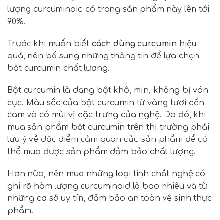
lượng curcuminoid có trong sản phẩm này lên tới
90%.
Trước khi muốn biết
cách dùng curcumin
hiệu
quả, nên bổ sung những thông tin để lựa chọn
bột curcumin chất lượng.
Bột curcumin là dạng bột khô, mịn, không bị vón
cục. Màu sắc của bột curcumin từ vàng tươi đến
cam và có mùi vị đặc trưng của nghệ. Do đó, khi
mua sản phẩm bột curcumin trên thị trường phải
lưu ý về đặc điểm cảm quan của sản phẩm để có
thể mua được sản phẩm đảm bảo chất lượng.
Hơn nữa, nên mua những loại tinh chất nghệ có
ghi rõ hàm lượng curcuminoid là bao nhiêu và từ
những cơ sở uy tín, đảm bảo an toàn vệ sinh thực
phẩm.