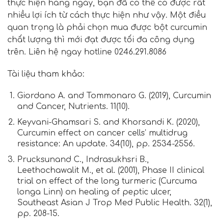
thực hiện hàng ngày, bạn đã có thể có được rất
nhiều lợi ích từ cách thực hiện như vậy. Một điều
quan trọng là phải chọn mua được bột curcumin
chất lượng thì mới đạt được tối đa công dụng
trên. Liên hệ ngay hotline 0246.291.8086
Tài liệu tham khảo:
Giordano A. and Tommonaro G. (2019), Curcumin
and Cancer,
Nutrients
. 11(10).
Keyvani-Ghamsari S. and Khorsandi K. (2020),
Curcumin effect on cancer cells’ multidrug
resistance: An update. 34(10), pp. 2534-2556.
Prucksunand C., Indrasukhsri B.,
Leethochawalit M., et al. (2001), Phase II clinical
trial on effect of the long turmeric (Curcuma
longa Linn) on healing of peptic ulcer,
Southeast Asian J Trop Med Public Health
. 32(1),
pp. 208-15.