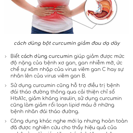
cách dùng bột curcumin giảm đau dạ dày
Biết
cách dùng curcumin
giúp giảm được mức
độ nặng của bệnh xơ gan, gan nhiễm mỡ, ức
chế sự xâm nhập của virus viêm gan C hay sự
nhân lên của virus viêm gan B.
Sử dụng curcumin cũng hỗ trợ điều trị bệnh
đái tháo đường thông qua cải thiện chỉ số
HbA1c, giảm kháng insulin, sử dụng curcumin
cũng làm giảm rối loạn lipid máu ở những
bệnh nhân đái tháo đường.
Công dụng khác nghe mới lạ nhưng hoàn toàn
đã được nghiên cứu cho thấy hiệu quả của