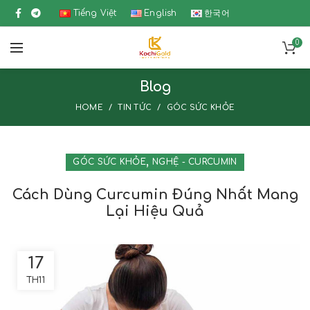
Tiếng Việt
English
한국어
0
Blog
HOME
TIN TỨC
GÓC SỨC KHỎE
,
GÓC SỨC KHỎE
NGHỆ - CURCUMIN
Cách Dùng Curcumin Đúng Nhất Mang
Lại Hiệu Quả
17
TH11