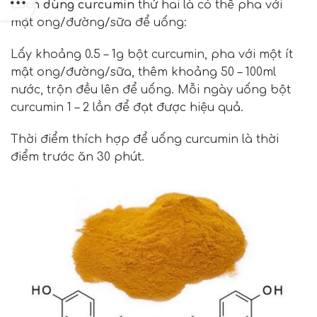
Cách dùng curcumin
thứ hai là có thể pha với
mật ong/đường/sữa để uống:
Lấy khoảng 0.5 – 1g bột curcumin, pha với một ít
mật ong/đường/sữa, thêm khoảng 50 – 100ml
nước, trộn đều lên để uống. Mỗi ngày uống bột
curcumin 1 – 2 lần để đạt được hiệu quả.
Thời điểm thích hợp để uống curcumin là thời
điểm trước ăn 30 phút.