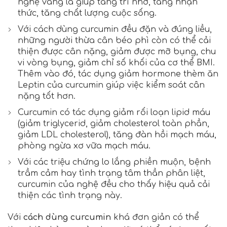
nghệ vàng là giúp tăng trí nhớ, tăng nhận
thức, tăng chất lượng cuộc sống.
Với cách dùng curcumin đều đặn và đúng liều,
những người thừa cân béo phì còn có thể cải
thiện được cân nặng, giảm được mỡ bụng, chu
vi vòng bụng, giảm chỉ số khối của cơ thể BMI.
Thêm vào đó, tác dụng giảm hormone thèm ăn
Leptin của curcumin giúp việc kiểm soát cân
nặng tốt hơn.
Curcumin có tác dụng giảm rối loạn lipid máu
(giảm triglycerid, giảm cholesterol toàn phần,
giảm LDL cholesterol), tăng đàn hồi mạch máu,
phòng ngừa xơ vữa mạch máu.
Với các triệu chứng lo lắng phiền muộn, bệnh
trầm cảm hay tình trạng tâm thần phân liệt,
curcumin của nghệ đều cho thấy hiệu quả cải
thiện các tình trạng này.
Với
cách dùng curcumin
khá đơn giản có thể