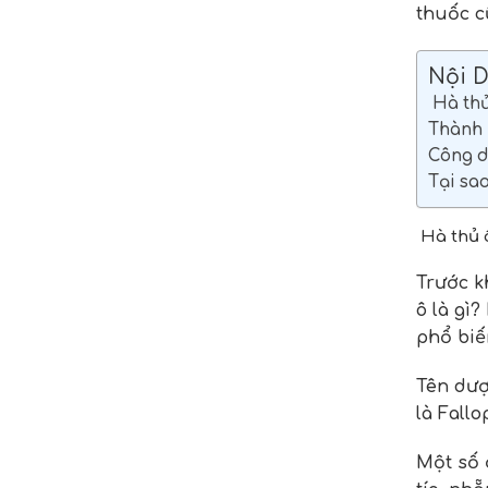
thuốc c
Nội 
Hà thủ 
Thành 
Công d
Tại sa
Hà thủ ô
Trước k
ô là gì?
phổ biế
Tên dượ
là Fall
Một số 