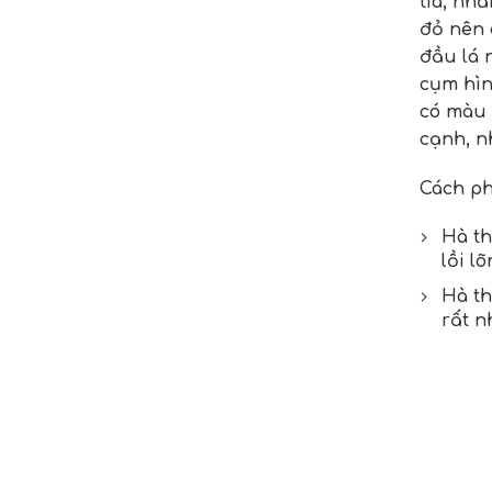
tía, nh
đỏ nên c
đầu lá 
cụm hìn
có màu 
cạnh, n
Cách ph
Hà th
lồi l
Hà th
rất n