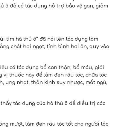
hủ ô đỏ có tác dụng hỗ trợ bảo vệ gan, giảm
i tìm hà thủ ô” đã nói lên tác dụng làm
ắng chát hơi ngọt, tính bình hơi ôn, quy vào
liệu có tác dụng bổ can thận, bổ máu, giải
g vị thuốc này để làm đen râu tóc, chữa tóc
nh, ung nhọt, thần kinh suy nhược, mất ngủ,
thấy tác dụng của hà thủ ô để điều trị các
óng mượt, làm đen râu tóc tốt cho người tóc