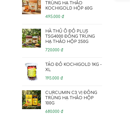
TRÙNG HẠ THẢO
KOCHIGOLD HỘP 60G
495.000
₫
HÀ THỦ Ô ĐỎ PLUS
TSG4000 ĐÔNG TRÙNG
HẠ THẢO HỘP 250G
720.000
₫
TÁO ĐỎ KOCHIGOLD 1KG -
XL
195.000
₫
CURCUMIN C3 VỊ ĐÔNG
TRÙNG HẠ THẢO HỘP
100G
680.000
₫