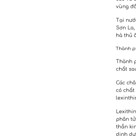
vùng đấ
Tại nướ
Sơn La,
hà thủ 
Thành ph
Thành p
chất sa
Các châ
có chất 
lexinthi
Lexithin
phân tử
thần ki
dinh dư