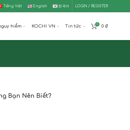
Tiếng Việt
English
한국어
LOGIN / REGISTER
0
nguy hiểm
KOCHI VN
Tin tức
0
₫
ng Bạn Nên Biết?