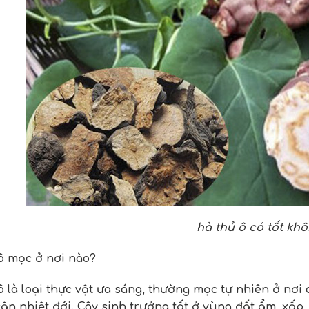
hà thủ ô có tốt kh
ô mọc ở nơi nào?
ô là loại thực vật ưa sáng, thường mọc tự nhiên ở nơi
cận nhiệt đới. Cây sinh trưởng tốt ở vùng đất ẩm, xốp,