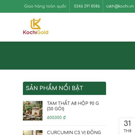
Giao hàng toàn quốc
0246 291 8086
cskh@kochi.vn
SẢN PHẨM NỔI BẬT
TAM THẤT A8 HỘP 90 G
(30 GÓI)
600.000
₫
31
TH8
CURCUMIN C3 VỊ ĐÔNG