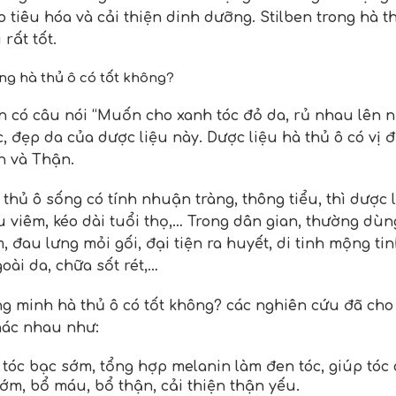
o tiêu hóa và cải thiện dinh dưỡng. Stilben trong hà t
rất tốt.
g hà thủ ô có tốt không?
n có câu nói “Muốn cho xanh tóc đỏ da, rủ nhau lên nú
, đẹp da của dược liệu này. Dược liệu hà thủ ô có vị đ
n và Thận.
thủ ô sống có tính nhuận tràng, thông tiểu, thì dược 
êu viêm, kéo dài tuổi thọ,… Trong dân gian, thường dùn
, đau lưng mỏi gối, đại tiện ra huyết, di tinh mộng ti
oài da, chữa sốt rét,…
ng minh
hà thủ ô có tốt không
? các nghiên cứu đã cho 
ác nhau như:
tóc bạc sớm, tổng hợp melanin làm đen tóc, giúp tóc 
ớm, bổ máu, bổ thận, cải thiện thận yếu.