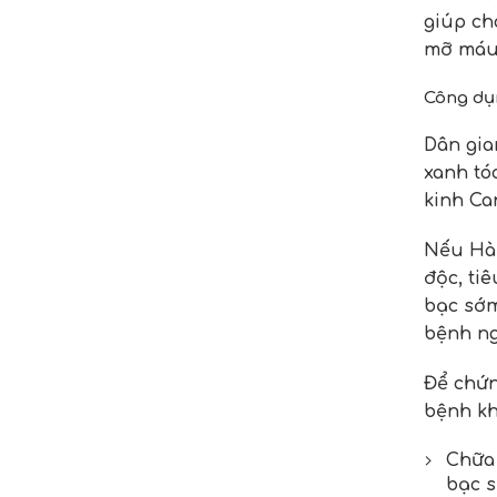
giúp ch
mỡ máu 
Công dụn
Dân gia
xanh tóc
kinh Ca
Nếu Hà 
độc, ti
bạc sớm
bệnh ng
Để chứ
bệnh kh
Chữa 
bạc s