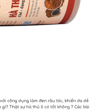
với công dụng làm đen râu tóc, khiến da dẻ
 gì? Thật sự
hà thủ ô có tốt không
? Các bài