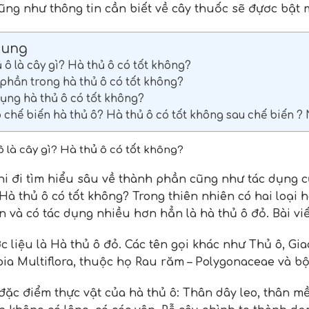
ũng như thông tin cần biết về cây thuốc sẽ đựơc bật m
Dung
ô là cây gì? Hà thủ ô có tốt không?
phần trong hà thủ ô có tốt không?
ụng hà thủ ô có tốt không?
o chế biến hà thủ ô? Hà thủ ô có tốt không sau chế biến ?
 là cây gì? Hà thủ ô có tốt không?
hi đi tìm hiểu sâu về thành phần cũng như tác dụng 
Hà thủ ô có tốt không?
Trong thiên nhiên có hai loại 
n và có tác dụng nhiều hơn hẳn là hà thủ ô đỏ. Bài viế
c liệu là Hà thủ ô đỏ. Các tên gọi khác như Thủ ô, G
opia Multiflora, thuộc họ Rau răm – Polygonaceae và b
đặc điểm thực vật của hà thủ ô: Thân dây leo, thân 