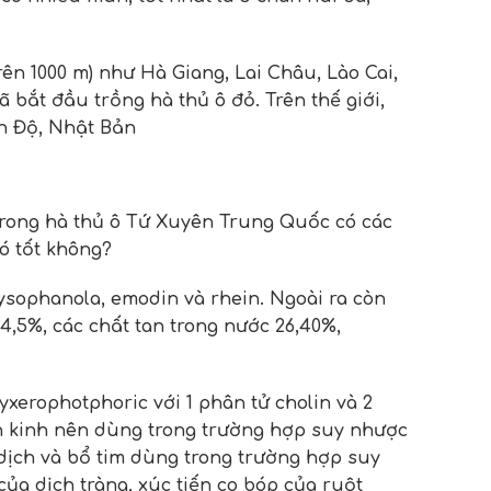
ên 1000 m) như Hà Giang, Lai Châu, Lào Cai,
ã bắt đầu trồng hà thủ ô đỏ. Trên thế giới,
n Độ, Nhật Bản
trong hà thủ ô Tứ Xuyên Trung Quốc có các
ó tốt không?
rysophanola, emodin và rhein. Ngoài ra còn
ơ 4,5%, các chất tan trong nước 26,40%,
yxerophotphoric với 1 phân tử cholin và 2
ần kinh nên dùng trong trường hợp suy nhược
t dịch và bổ tim dùng trong trường hợp suy
ủa dịch tràng, xúc tiến co bóp của ruột