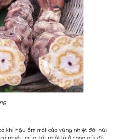
ông
 có khí hậu ẩm mát của vùng nhiệt đới núi
 có nhiều mùn, tốt nhất là ở chân núi đá,