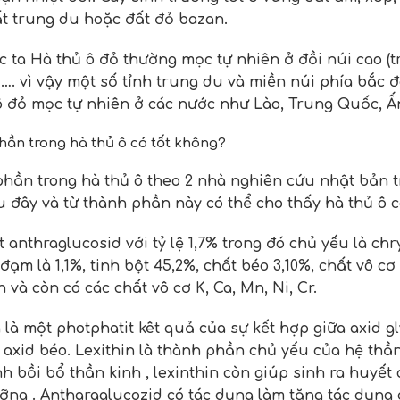
t trung du hoặc đất đỏ bazan.
c ta Hà thủ ô đỏ thường mọc tự nhiên ở đồi núi cao (tr
 …. vì vậy một số tỉnh trung du và miền núi phía bắc đ
ô đỏ mọc tự nhiên ở các nước như Lào, Trung Quốc, Ấ
ần trong hà thủ ô có tốt không?
hần trong hà thủ ô theo 2 nhà nghiên cứu nhật bản 
u đây và từ thành phần này có thể cho thấy hà thủ ô c
t anthraglucosid với tỷ lệ 1,7% trong đó chủ yếu là ch
đạm là 1,1%, tinh bột 45,2%, chất béo 3,10%, chất vô c
n và còn có các chất vô cơ K, Ca, Mn, Ni, Cr.
 là một photphatit kêt quả của sự kết hợp giữa axid gl
 axid béo. Lexithin là thành phần chủ yếu của hệ th
nh bồi bổ thần kinh , lexinthin còn giúp sinh ra huyế
ỡng . Antharaglucozid có tác dụng làm tăng tác dụng c