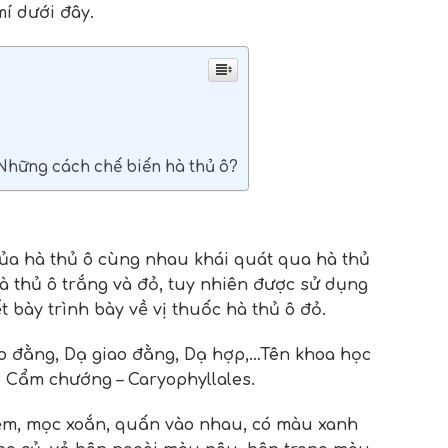
í dưới đây.
 Những cách chế biến hà thủ ô?
của hà thủ ô cùng nhau khái quát qua hà thủ
hà thủ ô trắng và đỏ, tuy nhiên được sử dụng
t bày trình bày về vị thuốc hà thủ ô đỏ.
iao đằng, Dạ giao đằng, Dạ hợp,…Tên khoa học
ộ Cẩm chướng – Caryophyllales.
mềm, mọc xoắn, quấn vào nhau, có màu xanh