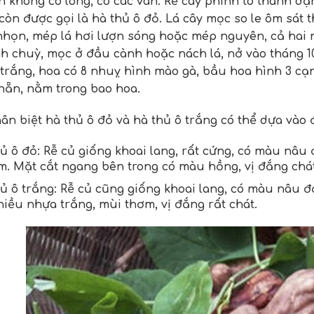
ẵn không có lông, có các vân. Rễ cây phình to thành 
òn được gọi là hà thủ ô đỏ. Lá cây mọc so le ôm sát th
nhọn, mép lá hơi lượn sóng hoặc mép nguyên, cả hai
h chuỳ, mọc ở đầu cành hoặc nách lá, nở vào tháng 1
trắng, hoa có 8 nhuỵ hình mào gà, bầu hoa hình 3 cạn
hẵn, nằm trong bao hoa.
ân biệt hà thủ ô đỏ và hà thủ ô trắng có thể dựa vào 
ủ ô đỏ: Rễ củ giống khoai lang, rất cứng, có màu nâu
õm. Mặt cắt ngang bên trong có màu hồng, vị đắng chát
ủ ô trắng: Rễ củ cũng giống khoai lang, có màu nâu đ
hiều nhựa trắng, mùi thơm, vị đắng rất chát.