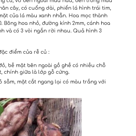
dạng củ, vỏ bên ngoài màu nâu, bên trong màu
ân cây, có cuống dài, phiến lá hình trái tim,
 mặt của lá màu xanh nhẵn. Hoa mọc thành
0. Bông hoa nhỏ, đường kính 2mm, cánh hoa
h và có 3 vòi ngắn rời nhau. Quả hình 3
đặc điểm của rễ củ :
 đỏ, bề mặt bên ngoài gồ ghề có nhiều chỗ
, chính giữa là lớp gỗ cứng.
ỏ sẫm, mặt cắt ngang lại có màu trắng với