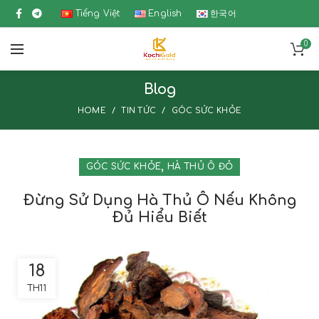
Tiếng Việt
English
한국어
0
Blog
HOME
TIN TỨC
GÓC SỨC KHỎE
,
GÓC SỨC KHỎE
HÀ THỦ Ô ĐỎ
Đừng Sử Dụng Hà Thủ Ô Nếu Không
Đủ Hiểu Biết
18
TH11