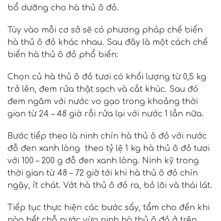
bổ dưỡng cho hà thủ ô đỏ.
Tùy vào mỗi cơ sở sẽ có phương pháp chế biến
hà thủ ô đỏ khác nhau. Sau đây là một cách chế
biến hà thủ ô đỏ phổ biến:
Chọn củ hà thủ ô đỏ tươi có khối lượng từ 0,5 kg
trở lên, đem rửa thật sạch và cắt khúc. Sau đó
đem ngâm với nước vo gạo trong khoảng thời
gian từ 24 – 48 giờ rồi rửa lại với nước 1 lần nữa.
Bước tiếp theo là ninh chín hà thủ ô đỏ với nước
đỗ đen xanh lòng theo tỷ lệ 1 kg hà thủ ô đỏ tươi
với 100 – 200 g đỗ đen xanh lòng. Ninh kỹ trong
thời gian từ 48 – 72 giờ tới khi hà thủ ô đỏ chín
ngậy, ít chát. Vớt hà thủ ô đỏ ra, bỏ lõi và thái lát.
Tiếp tục thực hiện các bước sấy, tẩm cho đến khi
nào hết chỗ nước vừa ninh hà thủ ô đỏ ở trên.