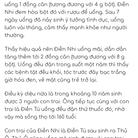
uống 1 đồng cân (tương đương với 4 g bột). Điền
Nhi đem hòa bột đó với rượu để uống. Sau 7
ngày uống đã nảy sinh ý tưởng tình dục, uống
luôn vài tháng, cảm thấy mạnh khỏe như người
thường.
Thấy hiệu quả nên Điền Nhi uống mãi, dần dần
tăng thêm tới 2 đồng cân (tương đương với 8 g
bột). Uống đều đặn trong suốt một năm thì thấy
các bệnh tật đều khỏi, tóc trước đây bạc trắng
giờ hóa đen, vẻ mặt cũng trẻ trở lại.
Điều kỳ diệu nữa là trong khoảng 10 năm sinh
được 3 người con trai. Ông tiếp tục cùng với con
trai là Điền Tú uống đều đặn thứ thuốc đó, nhờ
vậy mà sống thọ tới 160 tuổi.
Con trai của Điền Nhi là Điền Tú sau sinh ra Thủ