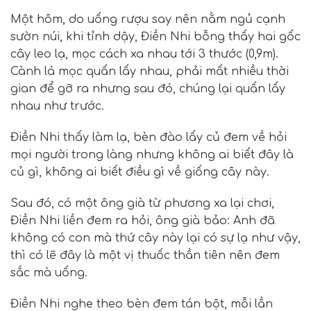
Một hôm, do uống rượu say nên nằm ngủ cạnh
sườn núi, khi tỉnh dậy, Điền Nhi bỗng thấy hai gốc
cây leo lạ, mọc cách xa nhau tới 3 thước (0,9m).
Cành lá mọc quấn lấy nhau, phải mất nhiều thời
gian để gỡ ra nhưng sau đó, chúng lại quấn lấy
nhau như trước.
Điền Nhi thấy làm lạ, bèn đào lấy củ đem về hỏi
mọi người trong làng nhưng không ai biết đây là
củ gì, không ai biết điều gì về giống cây này.
Sau đó, có một ông già từ phương xa lại chơi,
Điền Nhi liền đem ra hỏi, ông già bảo: Anh đã
không có con mà thứ cây này lại có sự lạ như vậy,
thì có lẽ đây là một vị thuốc thần tiên nên đem
sắc mà uống.
Điền Nhi nghe theo bèn đem tán bột, mỗi lần