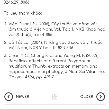
0246.291.8086
Tài liệu tham khảo:
Viện Dược liệu (2006), Cây thuốc và động vật
làm thuốc ở Việt Nam, Vol. Tập 1, NXB Khoa học
và kỹ thuật, tr.884-888.
Đỗ Tất Lợi (2004), Những cây thuốc và vị thuốc
Việt Nam, NXB Y học, tr. 833-836.
Chan Y. C., Cheng F. C. and Wang M. F. (2002),
Beneficial effects of different Polygonum
multiflorum Thunb. extracts on memory and
hippocampus morphology,
J Nutr Sci Vitaminol
(Tokyo)
. 48(6), pp. 491-7.
NEWER
OLDER