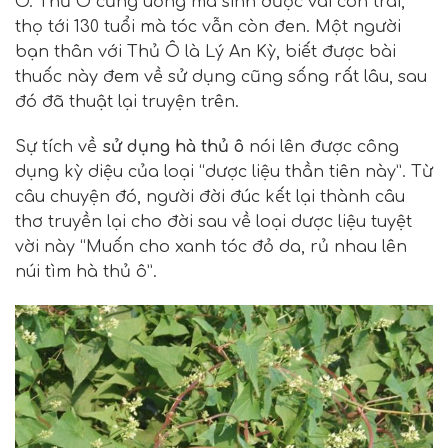
Ô. Thủ Ô cũng uống mà sinh được vài con trai,
thọ tới 130 tuổi mà tóc vẫn còn đen.
Một người
bạn thân với Thủ Ô là Lý An Kỳ, biết được bài
thuốc này đem về sử dụng cũng sống rất lâu, sau
đó đã thuật lại truyện trên.
Sự tích về
sử dụng hà thủ ô
nói lên được công
dụng kỳ diệu của loại “dược liệu thần tiên này”. Từ
câu chuyện đó, người đời đúc kết lại thành câu
thơ truyền lại cho đời sau về loại dược liệu tuyệt
vời này “Muốn cho xanh tóc đỏ da, rủ nhau lên
núi tìm hà thủ ô”.