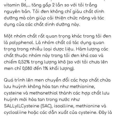
vitamin B6,… tăng gấp 2 lần so với tỏi trắng
nguyên bản. Tỏi đen không chỉ giàu chất dinh
dưỡng mà còn giúp cải thiện chức năng và tác
dụng của các chất dinh dưỡng này.
Một nhóm chất rất quan trọng khác trong tỏi đen
là polyphenol. Là nhóm chất có tác dụng quan
trọng trong nhiều loại dược liệu. Hàm lượng các
chất thuộc nhóm này trong tỏi đen khá cao và
chiếm 0,52% trọng lượng khô (so với tỏi chưa lên
men chỉ 0,080 đến 1% khối lượng).
Quá trình lên men chuyển đổi các hợp chất chứa
lưu huỳnh không hòa tan như methionine,
cysteine ​​và methanethiol thành các hợp chất lưu
huỳnh mới hòa tan trong nước như
SALLylLCysteine ​​(SAC), isoalliine, methionine và
cycloaliine hoặc các dẫn xuất của cysteine. Đây là