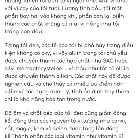
đường, khiến tỏi đen có vị ngọt nhẹ. Mùi vị khác
với vị cay của tỏi tươi. Lượng tinh dầu tỏi một
phần bay hơi vào không khí, phần còn lại biến
thành các chất không có mùi vị nồng như tỏi
trắng ban đầu.
Trong tỏi đen, các tế bào tỏi bị phá hủy trong điều
kiện không có oxy, vì vậy alliin trong tỏi chủ yếu
được chuyển thành các hợp chất như SAC hoặc
allyl mercaptocysteine ​​… và hầu như tất cả alliin
được chuyển thành allicin. Các chất này đã được
nghiên cứu và cho thấy có nhiều ưu điểm hơn
alliin về tác dụng dược lý, tính ổn định hay thậm
chí là khả năng hòa tan trong nước.
Độ ẩm và chất béo của tỏi đen cũng giảm đáng
kể, đồng thời các nguyên tố vi lượng như canxi,
sắt, magie, kẽm và selen được tăng lên đáng
kể.Thành phần các loại vitamin như vitamin B1,