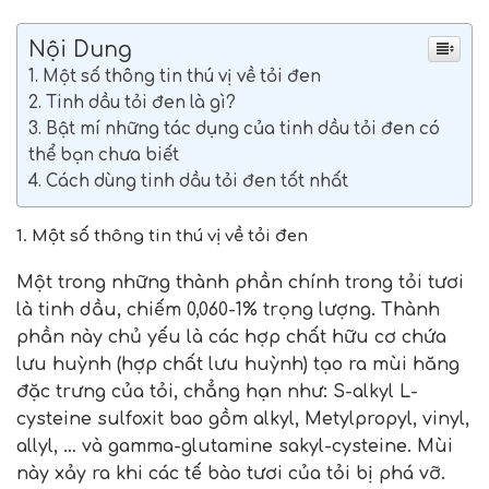
Nội Dung
1. Một số thông tin thú vị về tỏi đen
2. Tinh dầu tỏi đen là gì?
3. Bật mí những tác dụng của tinh dầu tỏi đen có
thể bạn chưa biết
4. Cách dùng tinh dầu tỏi đen tốt nhất
1. Một số thông tin thú vị về tỏi đen
Một trong những thành phần chính trong tỏi tươi
là tinh dầu, chiếm 0,060-1% trọng lượng. Thành
phần này chủ yếu là các hợp chất hữu cơ chứa
lưu huỳnh (hợp chất lưu huỳnh) tạo ra mùi hăng
đặc trưng của tỏi, chẳng hạn như: S-alkyl L-
cysteine ​​sulfoxit bao gồm alkyl, Metylpropyl, vinyl,
allyl, … và gamma-glutamine sakyl-cysteine. Mùi
này xảy ra khi các tế bào tươi của tỏi bị phá vỡ.