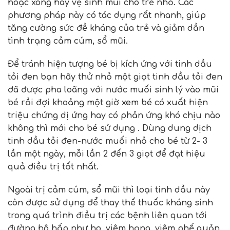
hoặc xông hay vệ sinh mũi cho trẻ nhỏ. Các
phương pháp này có tác dụng rất nhanh, giúp
tăng cường sức đề kháng của trẻ và giảm dần
tình trạng cảm cúm, sổ mũi.
Để tránh hiện tượng bé bị kích ứng với tinh dầu
tỏi đen bạn hãy thử nhỏ một giọt tinh dầu tỏi đen
đã được pha loãng với nước muối sinh lý vào mũi
bé rồi đợi khoảng một giờ xem bé có xuất hiện
triệu chứng dị ứng hay có phản ứng khó chịu nào
không thì mới cho bé sử dụng . Dùng dung dịch
tinh dầu tỏi đen-nước muối nhỏ cho bé từ 2- 3
lần một ngày, mỗi lần 2 đến 3 giọt để đạt hiệu
quả điều trị tốt nhất.
Ngoài trị cảm cúm, sổ mũi thì loại tinh dầu này
còn được sử dụng để thay thế thuốc kháng sinh
trong quá trình điều trị các bệnh liên quan tới
đường hô hấp như ho, viêm họng, viêm phế quản,