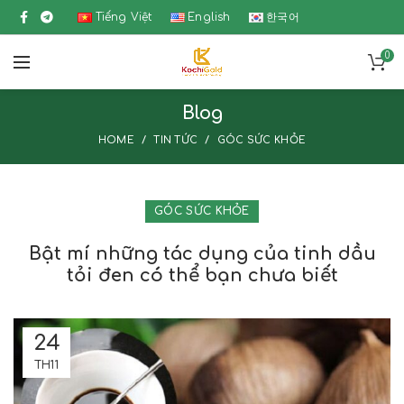
Tiếng Việt
English
한국어
0
Blog
HOME
TIN TỨC
GÓC SỨC KHỎE
GÓC SỨC KHỎE
Bật mí những tác dụng của tinh dầu
tỏi đen có thể bạn chưa biết
24
TH11