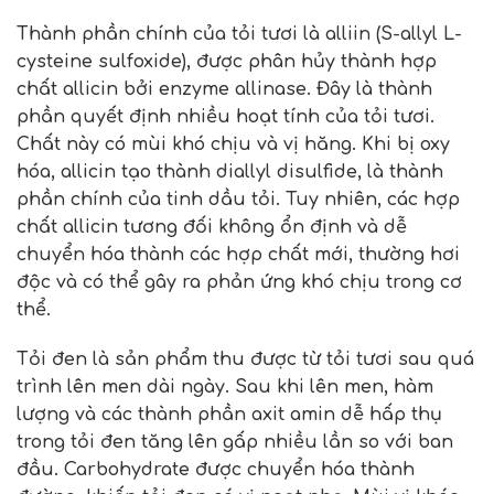
Thành phần chính của tỏi tươi là alliin (S-allyl L-
cysteine ​​sulfoxide), được phân hủy thành hợp
chất allicin bởi enzyme allinase. Đây là thành
phần quyết định nhiều hoạt tính của tỏi tươi.
Chất này có mùi khó chịu và vị hăng. Khi bị oxy
hóa, allicin tạo thành diallyl disulfide, là thành
phần chính của tinh dầu tỏi. Tuy nhiên, các hợp
chất allicin tương đối không ổn định và dễ
chuyển hóa thành các hợp chất mới, thường hơi
độc và có thể gây ra phản ứng khó chịu trong cơ
thể.
Tỏi đen là sản phẩm thu được từ tỏi tươi sau quá
trình lên men dài ngày. Sau khi lên men, hàm
lượng và các thành phần axit amin dễ hấp thụ
trong tỏi đen tăng lên gấp nhiều lần so với ban
đầu. Carbohydrate được chuyển hóa thành