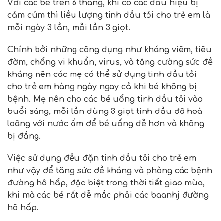
Với các bé trên 6 tháng, khi có các dấu hiệu bị
cảm cúm thì liều lượng tinh dầu tỏi cho trẻ em là
mỗi ngày 3 lần, mỗi lần 3 giọt.
Chính bởi những công dụng như kháng viêm, tiêu
đờm, chống vi khuẩn, virus, và tăng cường sức đề
kháng nên các mẹ có thể sử dụng tinh dầu tỏi
cho trẻ em hàng ngày ngay cả khi bé không bị
bệnh. Mẹ nên cho các bé uống tinh dầu tỏi vào
buổi sáng, mỗi lần dùng 3 giọt tinh dầu đã hoà
loãng với nước ấm để bé uống dễ hơn và không
bị đắng.
Việc sử dụng đều đặn tinh dầu tỏi cho trẻ em
như vậy để tăng sức đề kháng và phòng các bệnh
đường hô hấp, đặc biệt trong thời tiết giao mùa,
khi mà các bé rất dễ mắc phải các baanhj đường
hô hấp.