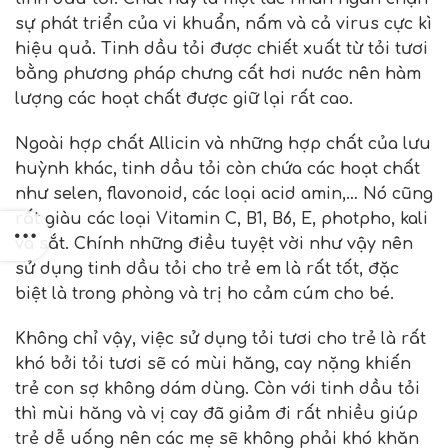
sự phát triển của vi khuẩn, nấm và cả virus cực kì
hiệu quả. Tinh dầu tỏi được chiết xuất từ tỏi tươi
bằng phương pháp chưng cất hơi nước nên hàm
lượng các hoạt chất được giữ lại rất cao.
Ngoài hợp chất Allicin và những hợp chất của lưu
huỳnh khác, tinh dầu tỏi còn chứa các hoạt chất
như selen, flavonoid, các loại acid amin,… Nó cũng
rất giàu các loại Vitamin C, B1, B6, E, photpho, kali
và sắt. Chính những điều tuyệt vời như vậy nên
sử dụng tinh dầu tỏi cho trẻ em là rất tốt, đặc
biệt là trong phòng và trị ho cảm cúm cho bé.
Không chỉ vậy, việc sử dụng tỏi tươi cho trẻ là rất
khó bởi tỏi tươi sẽ có mùi hăng, cay nặng khiến
trẻ con sợ không dám dùng. Còn với tinh dầu tỏi
thì mùi hăng và vị cay đã giảm đi rất nhiều giúp
trẻ dễ uống nên các mẹ sẽ không phải khó khăn