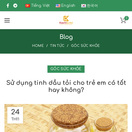
Tiếng Việt
English
한국어
0
Blog
HOME
TIN TỨC
GÓC SỨC KHỎE
GÓC SỨC KHỎE
Sử dụng tinh dầu tỏi cho trẻ em có tốt
hay không?
24
TH11