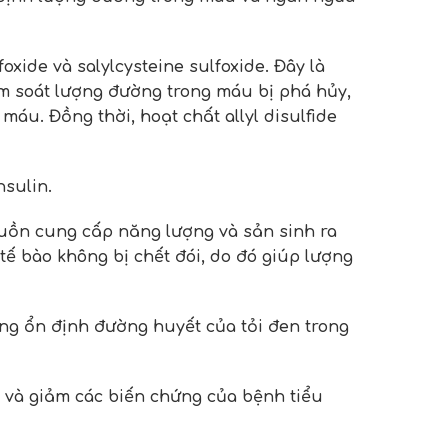
xide và salylcysteine ​​sulfoxide. Đây là
m soát lượng đường trong máu bị phá hủy,
áu. Đồng thời, hoạt chất allyl disulfide
nsulin.
 nguồn cung cấp năng lượng và sản sinh ra
ế bào không bị chết đói, do đó giúp lượng
ng ổn định đường huyết của tỏi đen trong
 và giảm các biến chứng của bệnh tiểu