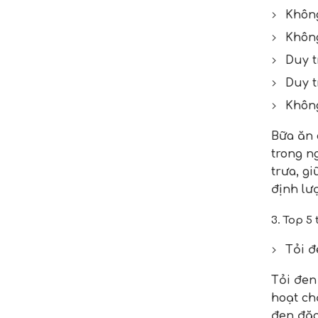
Không
Khôn
Duy t
Duy t
Không
Bữa ăn 
trong n
trưa, g
định lư
3. Top 5
Tỏi đ
Tỏi đen
hoạt ch
đen đặc