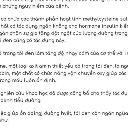
n chứng nguy hiểm của bệnh.
có chứa các thành phần hoạt tính methylcysteine ​​sulfo
hất có tác dụng ngăn không cho hormone insulin kiể
găn chặn sự gia tăng đột ngột của lượng đường trong m
ỏi đen cũng có tác dụng này.
d trong tỏi đen làm tăng độ nhạy cảm của cơ thể với i
ine, một loại axit amin thiết yếu có trong tỏi đen, là
bin, một chất có chức năng vận chuyển oxy giúp các t
rong máu luôn ổn định.
ghiên cứu khoa học đã được công bố cho thấy tác dụ
ị bệnh tiểu đường.
iệc giúp ổn ddingj đường hyết, tỏi đen còn ngăn ngùa
như: