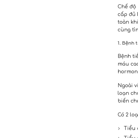
Chế độ 
cấp đủ 
toàn kh
cùng tì
1. Bệnh 
Bệnh ti
máu cao
hormone
Ngoài v
loạn ch
biến ch
Có 2 loạ
Tiểu 