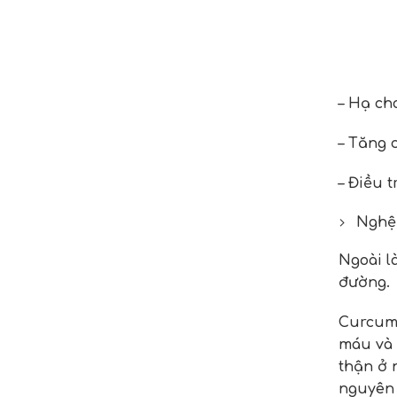
– Hạ ch
– Tăng 
– Điều t
Nghệ
Ngoài l
đường.
Curcumi
máu và 
thận ở 
nguyên 