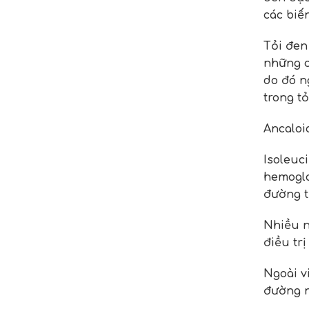
các biế
Tỏi đen 
những c
do đó n
trong t
Ancaloi
Isoleuc
hemoglo
đường t
Nhiều n
điều tr
Ngoài v
đường 