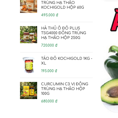
TRÙNG HẠ THẢO
KOCHIGOLD HỘP 60G
495.000
₫
HÀ THỦ Ô ĐỎ PLUS
TSG4000 ĐÔNG TRÙNG
HẠ THẢO HỘP 250G
720.000
₫
TÁO ĐỎ KOCHIGOLD 1KG -
XL
195.000
₫
CURCUMIN C3 VỊ ĐÔNG
TRÙNG HẠ THẢO HỘP
100G
680.000
₫