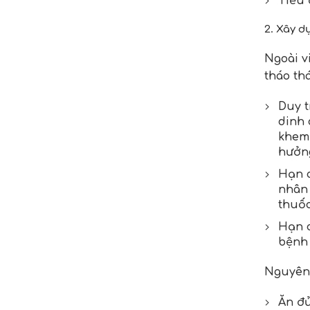
Tiểu 
2. Xây d
Ngoài v
tháo th
Duy t
dinh 
khem 
hưởng
Hạn c
nhân 
thuốc
Hạn c
bệnh 
Nguyên 
Ăn đủ