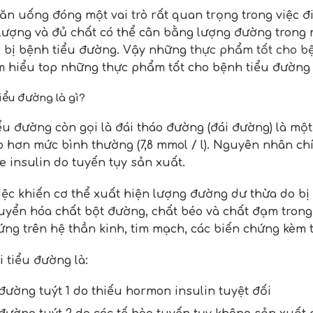
ăn uống đóng một vai trò rất quan trọng trong việc đ
lượng và đủ chất có thể cân bằng lượng đường trong
i bị bệnh tiểu đường. Vậy những
thực phẩm tốt cho b
m hiểu top những thực phẩm tốt cho bệnh tiểu đường
tiểu đường là gì?
ểu đường còn gọi là đái tháo đường (đái đường) là mộ
 hơn mức bình thường (7,8 mmol / l). Nguyên nhân ch
 insulin do tuyến tụy sản xuất.
iệc khiến cơ thể xuất hiện lượng đường dư thừa do bị
uyển hóa chất bột đường, chất béo và chất đạm trong 
ứng trên hệ thần kinh, tim mạch, các biến chứng kèm 
i tiểu đường là:
đường tuýt 1 do thiếu hormon insulin tuyệt đối