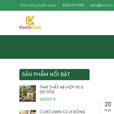
Giao hàng toàn quốc
0246 291 8086
cskh@kochi.vn
SẢN PHẨM NỔI BẬT
TAM THẤT A8 HỘP 90 G
(30 GÓI)
600.000
₫
20
TH11
CURCUMIN C3 VỊ ĐÔNG