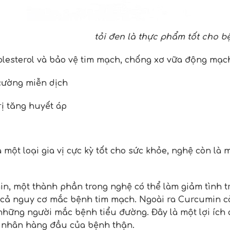
tỏi đen là thực phẩm tốt cho b
olesterol và bảo vệ tim mạch, chống xơ vữa động mạc
cường miễn dịch
rị tăng huyết áp
à một loại gia vị cực kỳ tốt cho sức khỏe, nghệ còn l
n, một thành phần trong nghệ có thể làm giảm tình 
cả nguy cơ mắc bệnh tim mạch. Ngoài ra Curcumin cò
những người mắc bệnh tiểu đường. Đây là một lợi ích 
nhân hàng đầu của bệnh thận.