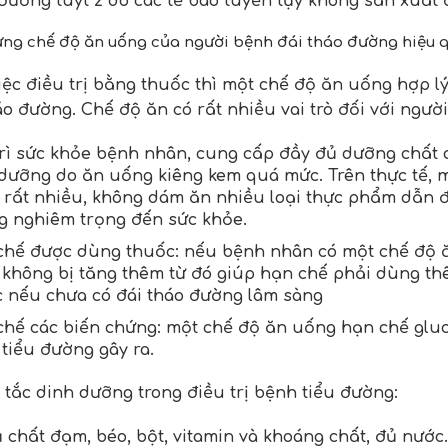
đường tuýt 2 do các tế bào tuyến tụy không sản xuất đ
ựng chế độ ăn uống của người bệnh đái tháo đường hiệu 
iệc điều trị bằng thuốc thì một chế độ ăn uống hợp lý 
áo đường. Chế độ ăn có rất nhiều vai trò đối với ngườ
rì sức khỏe bệnh nhân, cung cấp đầy đủ dưỡng chất c
dưỡng do ăn uống kiêng kem quá mức. Trên thực tế, 
rất nhiều, không dám ăn nhiều loại thực phẩm dẫn đế
 nghiêm trọng đến sức khỏe.
hế được dùng thuốc: nếu bệnh nhân có một chế độ 
không bị tăng thêm từ đó giúp hạn chế phải dùng th
 nếu chưa có đái tháo đường lâm sàng
hế các biến chứng: một chế độ ăn uống hạn chế glu
tiểu đường gây ra.
tắc dinh dưỡng trong điều trị bệnh tiểu đường:
 chất đạm, béo, bột, vitamin và khoáng chất, đủ nước.