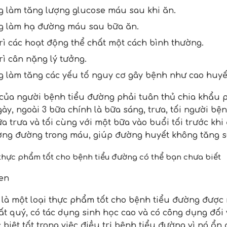
 làm tăng lượng glucose máu sau khi ăn.
g làm hạ đường máu sau bữa ăn.
rì các hoạt động thể chất một cách bình thường.
rì cân nặng lý tưởng.
 làm tăng các yếu tố nguy cơ gây bệnh như cao huyế
của người bệnh tiểu đường phải tuân thủ chia khẩu 
gày, ngoài 3 bữa chính là bữa sáng, trưa, tối người b
iữa trưa và tối cùng với một bữa vào buổi tối trước kh
ợng đường trong máu, giúp đường huyết không tăng sa
 thực phẩm tốt cho bệnh tiểu đường có thể bạn chưa biết
en
 là một loại thực phẩm tốt cho bệnh tiểu đường được 
ất quý, có tác dụng sinh học cao và có công dụng đối 
 biệt tốt trong việc điều trị bệnh tiểu đường vì nó 