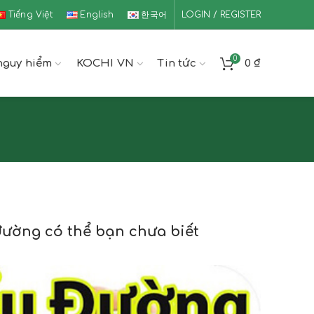
Tiếng Việt
English
한국어
LOGIN / REGISTER
0
nguy hiểm
KOCHI VN
Tin tức
0
₫
đường có thể bạn chưa biết