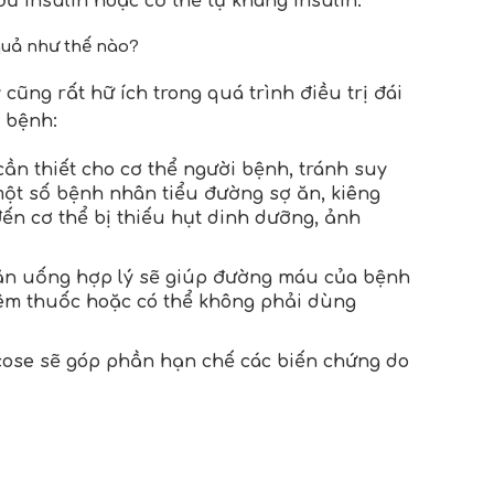
ủ insulin hoặc cơ thể tự kháng insulin.
quả như thế nào?
cũng rất hữ ích trong quá trình điều trị đái
i bệnh:
ần thiết cho cơ thể người bệnh, tránh suy
một số bệnh nhân tiểu đường sợ ăn, kiêng
n cơ thể bị thiếu hụt dinh dưỡng, ảnh
ăn uống hợp lý sẽ giúp đường máu của bệnh
êm thuốc hoặc có thể không phải dùng
cose sẽ góp phần hạn chế các biến chứng do