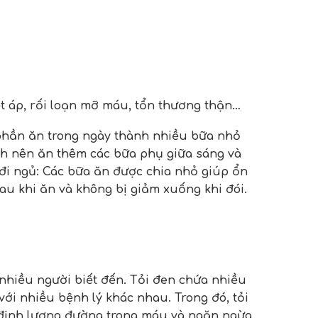
t áp, rối loạn mỡ máu, tổn thương thận…
phần ăn trong ngày thành nhiều bữa nhỏ
ệnh nên ăn thêm các bữa phụ giữa sáng và
i đi ngủ: Các bữa ăn được chia nhỏ giúp ổn
u khi ăn và không bị giảm xuống khi đói.
nhiều người biết đến. Tỏi đen chứa nhiều
với nhiều bệnh lý khác nhau. Trong đó, tỏi
ổn định lượng đường trong máu và ngăn ngừa