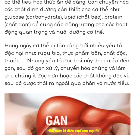
cơ thể tiêu hóa thức ăn dễ dàng. Gan chuyển hóa
các chất dinh dưỡng cần thiết cho cơ thể như
glucose (carbohydrate), lipid (chất béo), protein
(chất đạm) để cung cấp năng lượng cho các hoạt
động quan trọng và nuôi dưỡng cơ thể.
Hàng ngày cơ thể bị tấn công bởi nhiều yếu tố
độc hại như: rượu bia, thực phẩm bẩn, chất độc,
thuốc, … Những yếu tố độc hại này theo máu đến
gan, sau đó gan xử lý, chuyển hóa chúng và làm
cho chúng ít độc hơn hoặc các chất không độc và
sau đó được thải ra ngoài qua phân và nước tiểu.