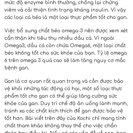
mức độ enzyme bình thường, chống lại chứng
viêm và cải thiện tình trạng kháng insulin. Vì vậy
các loại cá béo là một loại thực phẩm tốt cho gan.
Việc bổ sung chất béo omega-3 nên được xem xét
cẩn thận khi tiêu thụ nhiều dầu cá. Vì ngoài
Omega3, dầu cá còn chứa Omega6, một loại chất
béo không tốt cho sức khỏe của bạn. Tỷ lệ omega
6 trên omega 3 quá cao sẽ làm tăng nguy cơ mắc
bệnh gan.
Gan là cơ quan rất quan trọng và cần được bảo
vệ khỏi những tác động có hại, một số loại thực
phẩm tốt cho gan có thể giúp tăng cường sức
khỏe của gan. Duy trì chế độ ăn uống lành mạnh,
tránh xa các chất kích thích để gan được bảo vệ
tốt hơn. Bài viết trên đây của Kochi chỉ mang tính
chất tham khảo không thay thế cho việc chẩn