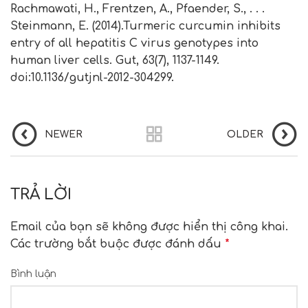
Rachmawati, H., Frentzen, A., Pfaender, S., . . .
Steinmann, E. (2014).Turmeric curcumin inhibits
entry of all hepatitis C virus genotypes into
human liver cells. Gut, 63(7), 1137-1149.
doi:10.1136/gutjnl-2012-304299.
NEWER
OLDER
TRẢ LỜI
Email của bạn sẽ không được hiển thị công khai.
Các trường bắt buộc được đánh dấu
*
Bình luận