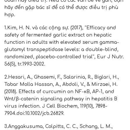
đoán hay điều trị. Nếu có các vấn đề về gan, bạn
hãy đến gặp bác sĩ để có thể được điều trị phù
hợp.
1.Kim, H. N. và các cộng sự. (2017), “Efficacy and
safety of fermented garlic extract on hepatic
function in adults with elevated serum gamma-
glutamyl transpeptidase levels: a double-blind,
randomized, placebo-controlled trial”, Eur J Nutr.
56(5), tr.1993-2002.
2.Hesari, A., Ghasemi, F., Salarinia, R., Biglari, H.,
Tabar Molla Hassan, A., Abdoli, V., & Mirzaei, H.
(2018). Effects of curcumin on NF-κB, AP-1, and
Wnt/β-catenin signaling pathway in hepatitis B
virus infection. J Cell Biochem, 119(10), 7898-
7904.doi:10.1002/jcb.26829.
3.Anggakusuma, Colpitts, C. C., Schang, L. M.,