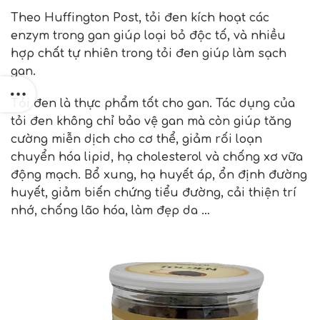
Theo Huffington Post, tỏi đen kích hoạt các
enzym trong gan giúp loại bỏ độc tố, và nhiều
hợp chất tự nhiên trong tỏi đen giúp làm sạch
gan.
Tỏi đen là thực phẩm tốt cho gan. Tác dụng của
tỏi đen không chỉ bảo vệ gan mà còn giúp tăng
cường miễn dịch cho cơ thể, giảm rối loạn
chuyển hóa lipid, hạ cholesterol và chống xơ vữa
động mạch. Bổ xung, hạ huyết áp, ổn định đường
huyết, giảm biến chứng tiểu đường, cải thiện trí
nhớ, chống lão hóa, làm đẹp da …