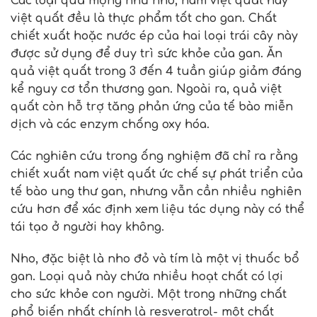
Các loại quả mọng như nho, nam việt quất hay
việt quất đều là thực phẩm tốt cho gan. Chất
chiết xuất hoặc nước ép của hai loại trái cây này
được sử dụng để duy trì sức khỏe của gan. Ăn
quả việt quất trong 3 đến 4 tuần giúp giảm đáng
kể nguy cơ tổn thương gan. Ngoài ra, quả việt
quất còn hỗ trợ tăng phản ứng của tế bào miễn
dịch và các enzym chống oxy hóa.
Các nghiên cứu trong ống nghiệm đã chỉ ra rằng
chiết xuất nam việt quất ức chế sự phát triển của
tế bào ung thư gan, nhưng vẫn cần nhiều nghiên
cứu hơn để xác định xem liệu tác dụng này có thể
tái tạo ở người hay không.
Nho, đặc biệt là nho đỏ và tím là một vị thuốc bổ
gan. Loại quả này chứa nhiều hoạt chất có lợi
cho sức khỏe con người. Một trong những chất
phổ biến nhất chính là resveratrol- một chất