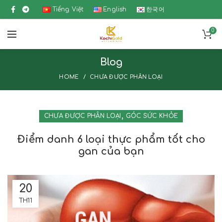
Tiếng Việt
English
한국어
0
Blog
HOME
CHƯA ĐƯỢC PHÂN LOẠI
,
CHƯA ĐƯỢC PHÂN LOẠI
GÓC SỨC KHỎE
Điểm danh 6 loại thực phẩm tốt cho
gan của bạn
20
TH11