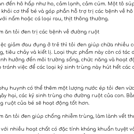
an đến hô hấp như ho, cảm lạnh, cảm cúm. Một tô súp 
a khỏi cơ thể bé và góp phần hỗ trợ trị các bệnh về 
với nấm hoặc cá loại rau, thịt thông thường.
m ăn tỏi đen trị các bệnh về đường ruột
iệc giảm đau đụng ở trẻ thì tỏi đen giúp chữa nhiều
g, tiêu chảy và kiết lị. Loại thực phẩm này còn có tác
nh hưởng đến môi trường sống, chức năng và hoạt độn
p tránh việc để các loại ký sinh trùng này hút hết cá
 phụ huynh có thể thêm một lượng nước ép tỏi đen vừa 
ây hại, các ký sinh trùng cho đường ruột của con. B
ng ruột của bé sẽ hoạt động tốt hơn.
m ăn tỏi đen giúp chống nhiễm trùng, làm lành vết 
 với nhiều hoạt chất có đặc tính kháng khuẩn tuyệt v