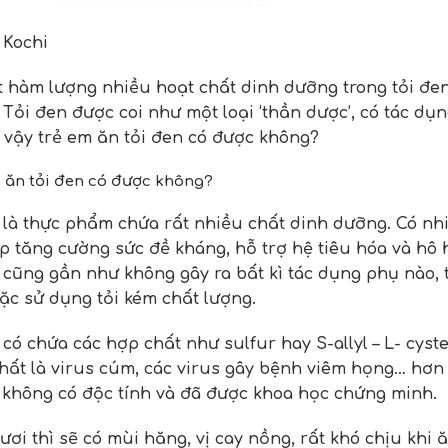
 Kochi
t hàm lượng nhiều hoạt chất dinh dưỡng trong tỏi đen
 Tỏi đen được coi như một loại ‘thần dược’, có tác dụ
i vậy trẻ em ăn tỏi đen có được không?
m ăn tỏi đen có được không?
 là thực phẩm chứa rất nhiều chất dinh dưỡng. Có nhi
p tăng cường sức đề kháng, hỗ trợ hệ tiêu hóa và hô 
 cũng gần như không gây ra bất kì tác dụng phụ nào,
ặc sử dụng tỏi kém chất lượng.
có chứa các hợp chất như sulfur hay S-allyl – L- cystei
ất là virus cúm, các virus gây bệnh viêm họng… hơn 
, không có độc tính và đã được khoa học chứng minh.
 tươi thì sẽ có mùi hăng, vị cay nồng, rất khó chịu k