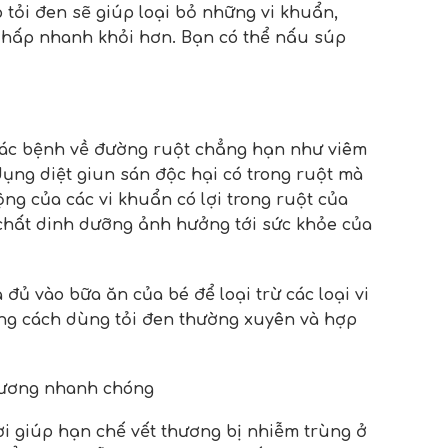
tỏi đen sẽ giúp loại bỏ những vi khuẩn,
hô hấp nhanh khỏi hơn. Bạn có thể nấu súp
 các bệnh về đường ruột chẳng hạn như viêm
 dụng diệt giun sán độc hại có trong ruột mà
g của các vi khuẩn có lợi trong ruột của
c chất dinh dưỡng ảnh hưởng tới sức khỏe của
đủ vào bữa ăn của bé để loại trừ các loại vi
ằng cách dùng tỏi đen thường xuyên và hợp
thương nhanh chóng
ời giúp hạn chế vết thương bị nhiễm trùng ở