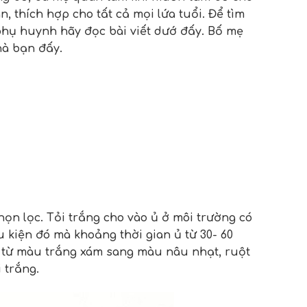
, thích hợp cho tất cả mọi lứa tuổi. Để tìm
c phụ huynh hãy đọc bài viết dướ đấy. Bố mẹ
hà bạn đấy.
họn lọc. Tỏi trắng cho vào ủ ở môi trường có
u kiện đó mà khoảng thời gian ủ từ 30- 60
n từ màu trắng xám sang màu nâu nhạt, ruột
 trắng.