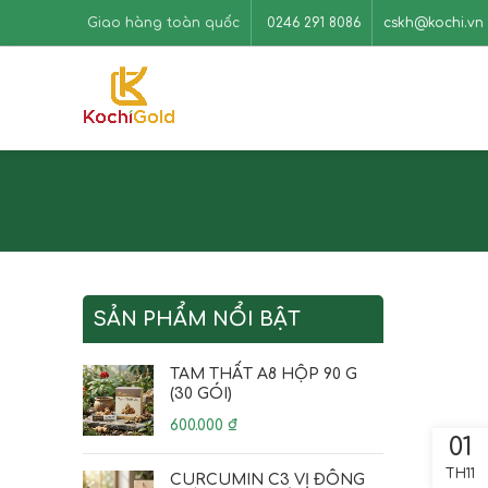
Giao hàng toàn quốc
0246 291 8086
cskh@kochi.vn
SẢN PHẨM NỔI BẬT
TAM THẤT A8 HỘP 90 G
(30 GÓI)
600.000
₫
01
TH11
CURCUMIN C3 VỊ ĐÔNG