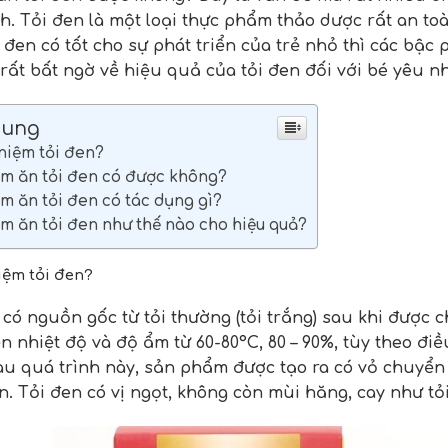
h. Tỏi đen là một loại thực phẩm thảo dược rất an toàn
i đen có tốt cho sự phát triển của trẻ nhỏ thì các bậ
 rất bất ngờ về hiệu quả của tỏi đen đối với bé yêu n
Dung
 niệm tỏi đen?
 em ăn tỏi đen có được không?
em ăn tỏi đen có tác dụng gì?
em ăn tỏi đen như thế nào cho hiệu quả?
niệm tỏi đen?
 có nguồn gốc từ tỏi thường (tỏi trắng) sau khi được c
n nhiệt độ và độ ẩm từ 60-80°C, 80 – 90%, tùy theo điề
au quá trình này, sản phẩm được tạo ra có vỏ chuyể
. Tỏi đen có vị ngọt, không còn mùi hăng, cay như tỏi