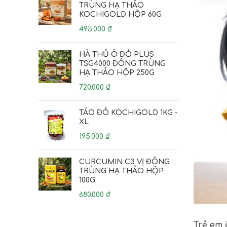
TRÙNG HẠ THẢO
KOCHIGOLD HỘP 60G
495.000
₫
HÀ THỦ Ô ĐỎ PLUS
TSG4000 ĐÔNG TRÙNG
HẠ THẢO HỘP 250G
720.000
₫
TÁO ĐỎ KOCHIGOLD 1KG -
XL
195.000
₫
CURCUMIN C3 VỊ ĐÔNG
TRÙNG HẠ THẢO HỘP
100G
680.000
₫
Trẻ em 