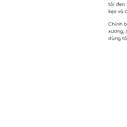
tỏi đen
kẹo và 
Chính bở
xương, 
dùng tỏ