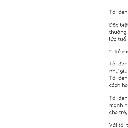
Tỏi đen
Đặc biệ
thường.
lứa tuổ
2. Trẻ e
Tỏi đen
như giú
Tỏi đen
cách ho
Tỏi đen 
mạnh nh
cho trẻ
Với tỏi