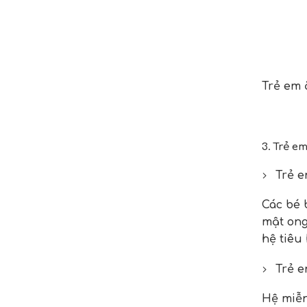
Trẻ em ă
3. Trẻ e
Trẻ e
Các bé 
mật ong
hệ tiêu
Trẻ e
Hệ miễn 