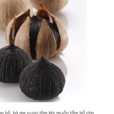
ng bố, bà mẹ quan tâm khi muốn tẩm bổ cho