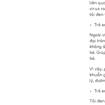
liên qu
virus r
tỏi đen 
Trẻ e
Ngoài v
đại tràn
không ả
bé. Giú
bé.
Vì vậy,
khuẩn g
lý, đườ
Trẻ e
Tỏi đen