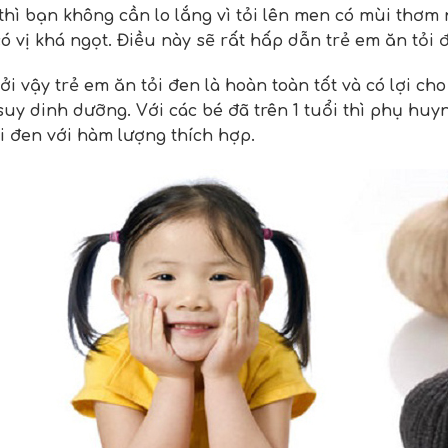
 thì bạn không cần lo lắng vì tỏi lên men có mùi thơ
có vị khá ngọt. Điều này sẽ rất hấp dẫn trẻ em ăn tỏi 
i vậy trẻ em ăn tỏi đen là hoàn toàn tốt và có lợi cho 
suy dinh dưỡng. Với các bé đã trên 1 tuổi thì phụ huy
i đen với hàm lượng thích hợp.