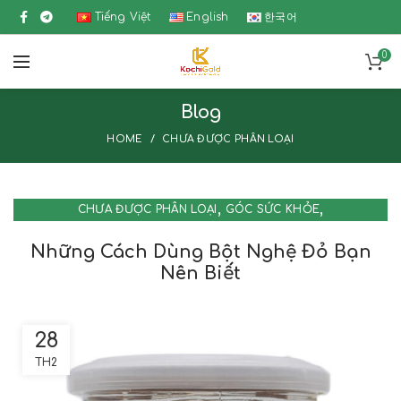
Tiếng Việt
English
한국어
0
Blog
HOME
CHƯA ĐƯỢC PHÂN LOẠI
,
,
CHƯA ĐƯỢC PHÂN LOẠI
GÓC SỨC KHỎE
NGHỆ - CURCUMIN
Những Cách Dùng Bột Nghệ Đỏ Bạn
Nên Biết
28
TH2