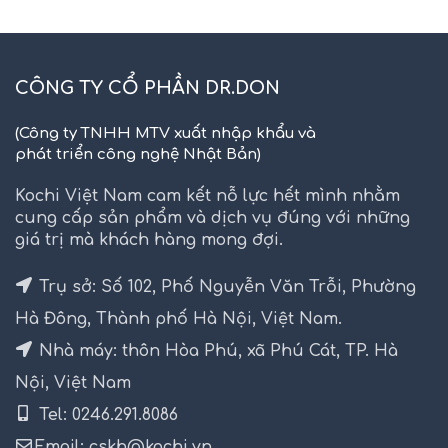
CÔNG TY CỔ PHẦN DR.DON
(Công ty TNHH MTV xuất nhập khẩu và
phát triển công nghệ Nhật Bản)
Kochi Việt Nam cam kết nỗ lực hết mình nhằm
cung cấp sản phẩm và dịch vụ đúng với những
giá trị mà khách hàng mong đợi.
Trụ sở: Số 102, Phố Nguyễn Văn Trỗi, Phường
Hà Đông, Thành phố Hà Nội, Việt Nam.
Nhà máy: thôn Hòa Phú, xã Phú Cát, TP. Hà
Nội, Việt Nam
Tel: 0246.291.8086
Email: cskh@kochi.vn