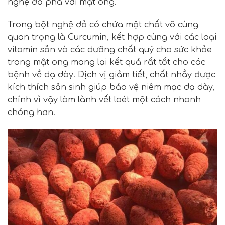
nghệ đỏ pha với mật ong.
Trong bột nghệ đỏ có chứa một chất vô cùng
quan trọng là Curcumin, kết hợp cùng với các loại
vitamin sẵn và các dưỡng chất quý cho sức khỏe
trong mật ong mang lại kết quả rất tốt cho các
bệnh về dạ dày. Dịch vị giảm tiết, chất nhầy được
kích thích sản sinh giúp bảo vệ niêm mạc dạ dày,
chính vì vậy làm lành vết loét một cách nhanh
chóng hơn.