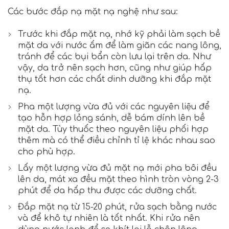
Các bước đắp nạ mặt nạ nghệ như sau:
Trước khi đắp mặt nạ, nhớ kỹ phải làm sạch bề
mặt da với nước ấm để làm giãn các nang lông,
tránh để các bụi bẩn còn lưu lại trên da. Như
vậy, da trở nên sạch hơn, cũng như giúp hấp
thụ tốt hơn các chất dinh dưỡng khi đắp mặt
nạ.
Pha một lượng vừa đủ với các nguyên liệu để
tạo hỗn hợp lỏng sánh, dễ bám dính lên bề
mặt da. Tùy thuốc theo nguyên liệu phối hợp
thêm mà có thể điều chỉnh tỉ lệ khác nhau sao
cho phù hợp.
Lấy một lượng vừa đủ mặt nạ mới pha bôi đều
lên da, mát xa đều mặt theo hình tròn vòng 2-3
phút để da hấp thu được các dưỡng chất.
Đắp mặt nạ từ 15-20 phút, rửa sạch bằng nước
và để khô tự nhiên là tốt nhất. Khi rửa nên