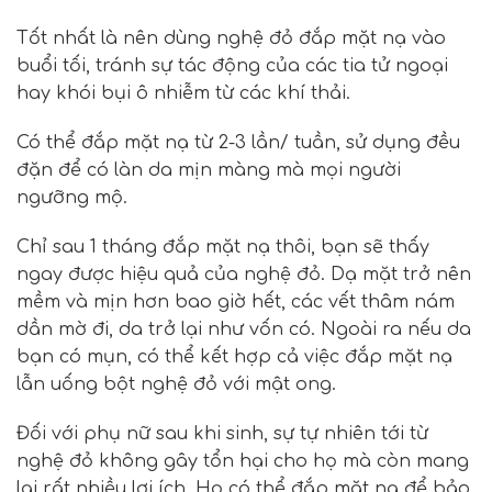
Tốt nhất là nên
dùng nghệ đỏ
đắp mặt nạ vào
buổi tối, tránh sự tác động của các tia tử ngoại
hay khói bụi ô nhiễm từ các khí thải.
Có thể đắp mặt nạ từ 2-3 lần/ tuần, sử dụng đều
đặn để có làn da mịn màng mà mọi người
ngưỡng mộ.
Chỉ sau 1 tháng đắp mặt nạ thôi, bạn sẽ thấy
ngay được hiệu quả của nghệ đỏ. Dạ mặt trở nên
mềm và mịn hơn bao giờ hết, các vết thâm nám
dần mờ đi, da trở lại như vốn có. Ngoài ra nếu da
bạn có mụn, có thể kết hợp cả việc đắp mặt nạ
lẫn uống bột nghệ đỏ với mật ong.
Đối với phụ nữ sau khi sinh, sự tự nhiên tới từ
nghệ đỏ không gây tổn hại cho họ mà còn mang
lại rất nhiều lợi ích. Họ có thể đắp mặt nạ để bảo