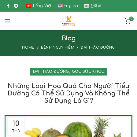
Tiếng Việt
English
한국어
0
Blog
HOME
BỆNH NGUY HIỂM
ĐÁI THÁO ĐƯỜNG
,
ĐÁI THÁO ĐƯỜNG
GÓC SỨC KHỎE
Những Loại Hoa Quả Cho Người Tiểu
Đường Có Thể Sử Dụng Và Không Thể
Sử Dụng Là Gì?
10
TH3