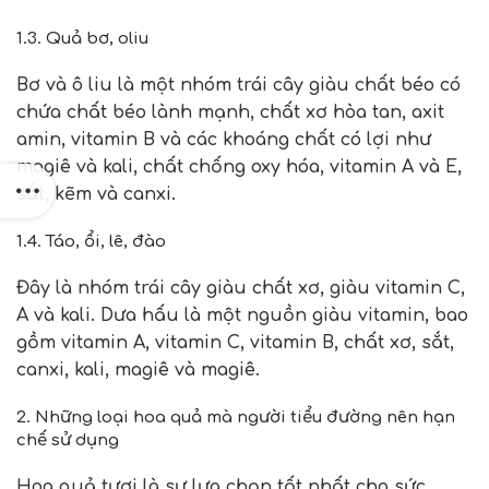
1.3. Quả bơ, oliu
Bơ và ô liu là một nhóm trái cây giàu chất béo có
chứa chất béo lành mạnh, chất xơ hòa tan, axit
amin, vitamin B và các khoáng chất có lợi như
magiê và kali, chất chống oxy hóa, vitamin A và E,
sắt, kẽm và canxi.
1.4. Táo, ổi, lê, đào
Đây là nhóm trái cây giàu chất xơ, giàu vitamin C,
A và kali. Dưa hấu là một nguồn giàu vitamin, bao
gồm vitamin A, vitamin C, vitamin B, chất xơ, sắt,
canxi, kali, magiê và magiê.
2. Những loại hoa quả mà người tiểu đường nên hạn
chế sử dụng
Hoa quả tươi là sự lựa chọn tốt nhất cho sức