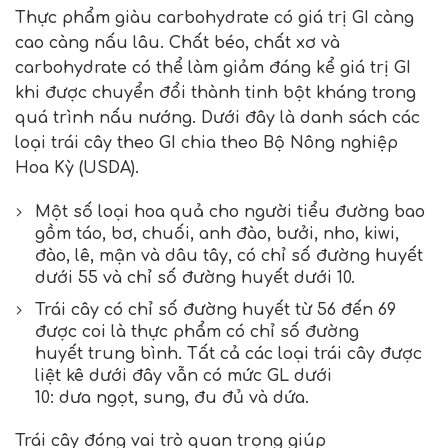
Thực phẩm giàu carbohydrate có giá trị GI càng
cao càng nấu lâu. Chất béo, chất xơ và
carbohydrate có thể làm giảm đáng kể giá trị GI
khi được chuyển đổi thành tinh bột kháng trong
quá trình nấu nướng. Dưới đây là danh sách các
loại trái cây theo GI chia theo Bộ Nông nghiệp
Hoa Kỳ (USDA).
Một số loại hoa quả cho người tiểu đường bao
gồm táo, bơ, chuối, anh đào, bưởi, nho, kiwi,
đào, lê, mận và dâu tây, có chỉ số đường huyết
dưới 55 và chỉ số đường huyết dưới 10.
Trái cây có chỉ số đường huyết từ 56 đến 69
được coi là thực phẩm có chỉ số đường
huyết trung bình. Tất cả các loại trái cây được
liệt kê dưới đây vẫn có mức GL dưới
10: dưa ngọt, sung, đu đủ và dứa.
Trái cây đóng vai trò quan trọng giúp