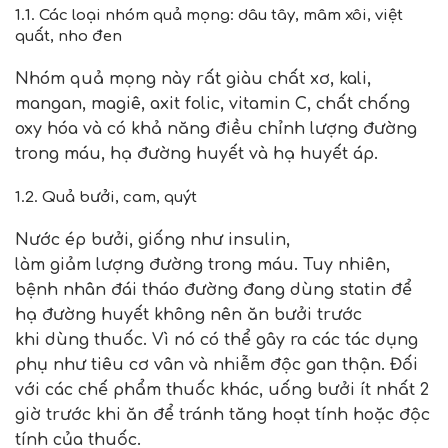
1.1. Các loại nhóm quả mọng: dâu tây, mâm xôi, việt
quất, nho đen
Nhóm quả mọng này rất giàu chất xơ, kali,
mangan, magiê, axit folic, vitamin C, chất chống
oxy hóa và có khả năng điều chỉnh lượng đường
trong máu, hạ đường huyết và hạ huyết áp.
1.2. Quả bưởi, cam, quýt
Nước ép bưởi, giống như insulin,
làm giảm lượng đường trong máu. Tuy nhiên,
bệnh nhân đái tháo đường đang dùng statin để
hạ đường huyết không nên ăn bưởi trước
khi dùng thuốc. Vì nó có thể gây ra các tác dụng
phụ như tiêu cơ vân và nhiễm độc gan thận. Đối
với các chế phẩm thuốc khác, uống bưởi ít nhất 2
giờ trước khi ăn để tránh tăng hoạt tính hoặc độc
tính của thuốc.